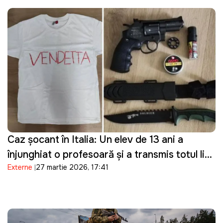
Caz șocant în Italia: Un elev de 13 ani a
înjunghiat o profesoară și a transmis totul live
Externe
27 martie 2026, 17:41
pe Telegram