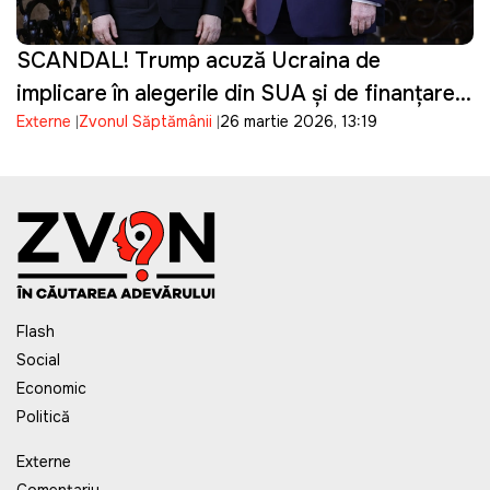
SCANDAL! Trump acuză Ucraina de
implicare în alegerile din SUA și de finanțarea
Externe
Zvonul Săptămânii
26 martie 2026, 13:19
campaniei lui Biden
Flash
Social
Economic
Politică
Externe
Comentariu