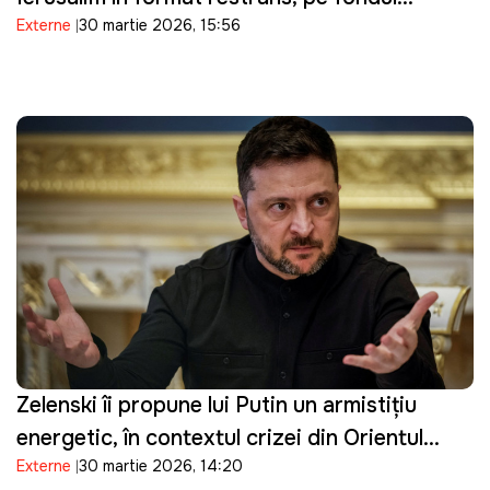
Externe
30 martie 2026, 15:56
tensiunilor de securitate
Zelenski îi propune lui Putin un armistițiu
energetic, în contextul crizei din Orientul
Externe
30 martie 2026, 14:20
Mijlociu: "Suntem pregătiți"