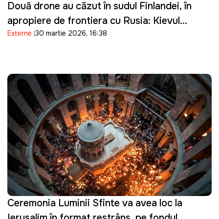
Două drone au căzut în sudul Finlandei, în
apropiere de frontiera cu Rusia: Kievul
Externe
30 martie 2026, 16:38
prezintă scuze
Ceremonia Luminii Sfinte va avea loc la
Ierusalim în format restrâns, pe fondul