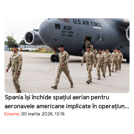
Spania își închide spațiul aerian pentru
aeronavele americane implicate în operațiuni
Externe
30 martie 2026, 13:16
militare împotriva Iranului și restricționează
accesul la bazele sale militare