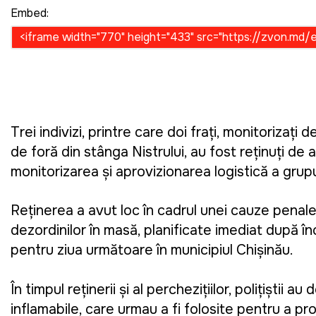
Embed:
Trei indivizi, printre care doi frați, monitorizați 
de forță din stânga Nistrului, au fost reținuţi de 
monitorizarea și aprovizionarea logistică a grupur
Reținerea a avut loc în cadrul unei cauze penale 
dezordinilor în masă, planificate imediat după în
pentru ziua următoare în municipiul Chișinău.
În timpul reținerii și al perchezițiilor, polițiștii 
inflamabile, care urmau a fi folosite pentru a p