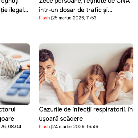
reținuți
Zece persoane, reținute de CNA
ie ilegală:
într-un dosar de trafic și
Flash
25 martie 2026, 11:53
ți din
cumpărare de influență în
 în Moldova
domeniul transportului
ctorul
Cazurile de infecții respiratorii, în
igoare
ușoară scădere
026, 08:04
Flash
24 martie 2026, 16:46