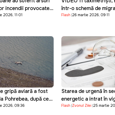
ane au suferit arsuri
VIDEO 11 taximetriști, 
or incendii provocate
într-o schemă de migraț
e 2026, 11:01
Flash
26 martie 2026, 09:11
ță
Au ajutat 400 de bărba
Ucraina să intre ilegal
e gripă aviară a fost
Starea de urgență în se
la Pohrebea, după ce
energetic a intrat în v
ie 2026, 09:36
Flash
Zvonul Zilei
25 martie 2
păsări au fost
te moarte pe Nistru