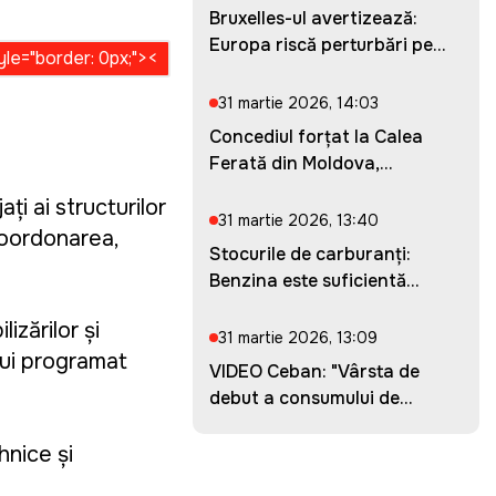
Bruxelles-ul avertizează:
Europa riscă perturbări pe...
31 martie 2026, 14:03
Concediul forțat la Calea
Ferată din Moldova,
prelung...
ați ai structurilor
31 martie 2026, 13:40
 coordonarea,
Stocurile de carburanți:
Benzina este suficientă
pent...
izărilor și
31 martie 2026, 13:09
ului programat
VIDEO Ceban: "Vârsta de
debut a consumului de
droguri...
ehnice și