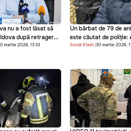
a nu a fost lăsat să
Un bărbat de 79 de ani 
oldova după retragerea
este căutat de poliție:
0 martie 2026, 13:33
Social
Flash
30 martie 2026, 1
de peste o săptămână