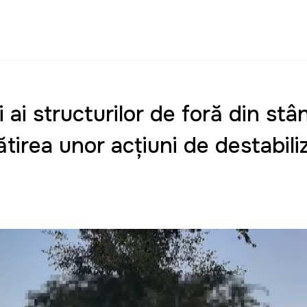
ai structurilor de forță din stâ
ătirea unor acțiuni de destabili