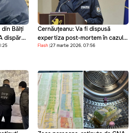
din Bălți
Cernăuțeanu: Va fi dispusă
 A dispărut
expertiza post-mortem în cazul
1:25
Flash
27 martie 2026, 07:56
Ludmila Vartic