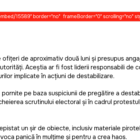
de ofițeri de aproximativ două luni și presupus angaj
autorități. Aceștia ar fi fost liderii responsabili de
ilor implicate în acțiuni de destabilizare.
pornite pe baza suspiciunii de pregătire a destabil
cheierea scrutinului electoral și în cadrul protest
au depistat un șir de obiecte, inclusiv materiale pirot
rovoca panică în mulțime și pentru a crea haos.