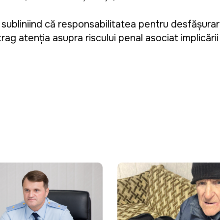
i, subliniind că responsabilitatea pentru desfășura
g atenția asupra riscului penal asociat implicării î