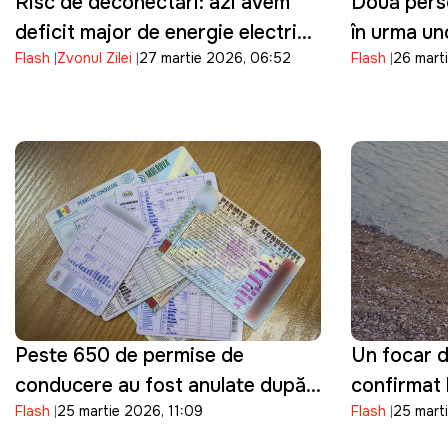
Risc de deconectări: azi avem
Două perso
deficit major de energie electrică
în urma un
Flash
Zvonul Zilei
27 martie 2026, 06:52
Flash
26 marti
în orele de vârf
de neglijen
Peste 650 de permise de
Un focar d
conducere au fost anulate după
confirmat 
Flash
25 martie 2026, 11:09
Flash
25 mart
fraude la examenele auto, anunţă
mai multe 
ASP
descoperi