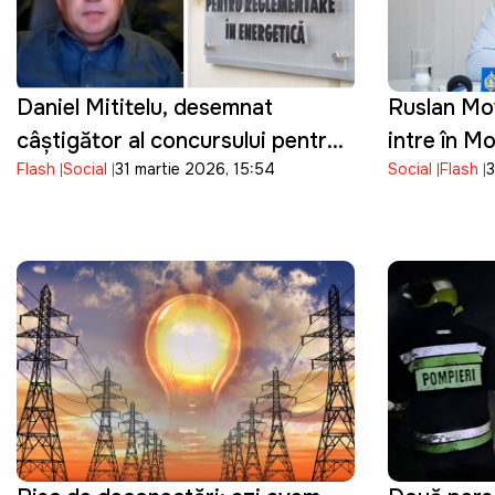
Daniel Mititelu, desemnat
Ruslan Mov
câștigător al concursului pentru
intre în M
Flash
Social
31 martie 2026, 15:54
Social
Flash
3
funcția de director al ANRE
cetățeniei