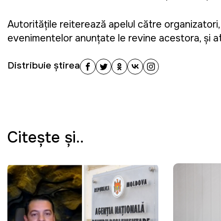
Autoritățile reiterează apelul către organizator
evenimentelor anunțate le revine acestora, și atra
Distribuie știrea
Citeşte şi..