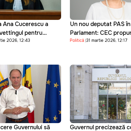
a Ana Cucerescu a
Un nou deputat PAS în
ettingul pentru
Parlament: CEC propu
rtie 2026, 12:43
Politică
31 martie 2026, 12:17
 judecător la CSJ
validarea mandatului Si
Bondarenco
cere Guvernului să
Guvernul precizează con