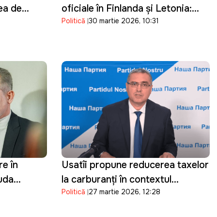
rea de
oficiale în Finlanda și Letonia:
Politică
30 martie 2026, 10:31
ergetic
Discuțiile vor viza parcursul
european al Republicii Moldova
re în
Usatîi propune reducerea taxelor
auda
la carburanți în contextul
Politică
27 martie 2026, 12:28
au
scumpirilor:"Statul câștigă,
oamenii suferă"