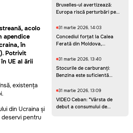
Bruxelles-ul avertizează:
Europa riscă perturbări pe...
streană, acolo 
31 martie 2026, 14:03
n apendice 
Concediul forțat la Calea
Ferată din Moldova,
raina, în 
prelung...
 Potrivit 
31 martie 2026, 13:40
 UE al ţării 
Stocurile de carburanți:
Benzina este suficientă
pent...
însă, existența 
31 martie 2026, 13:09
. 
VIDEO Ceban: "Vârsta de
debut a consumului de
i din Ucraina şi 
droguri...
 deservi pentru 