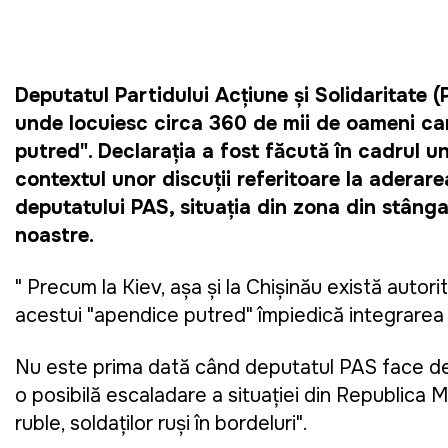
Deputatul Partidului Acţiune şi Solidaritate 
unde locuiesc circa 360 de mii de oameni car
putred". Declaraţia a fost făcută în cadrul unu
contextul unor discuţii referitoare la aderare
deputatului PAS, situaţia din zona din stânga N
noastre. 
" 
Precum la Kiev, așa și la Chișinău există autorită
acestui "apendice putred" împiedică integrarea 
Nu este prima dată când deputatul PAS face decla
o posibilă escaladare a situaţiei din Republica M
ruble, soldaţilor ruşi în bordeluri".