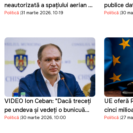
neautorizată a spațiului aerian al
publice dat
Politică
31 martie 2026, 10:19
Politică
30 ma
Republicii Moldova de o dronă
suplimenta
de tip Shahed: "O încălcare
prețurilor 
gravă"
VIDEO Ion Ceban: "Dacă treceți
UE oferă R
pe undeva și vedeți o bunicuță
cinci mili
Politică
30 martie 2026, 10:00
Politică
27 ma
care vinde flori de sezon,
reforma jus
cumpărați un buchet"
procesului