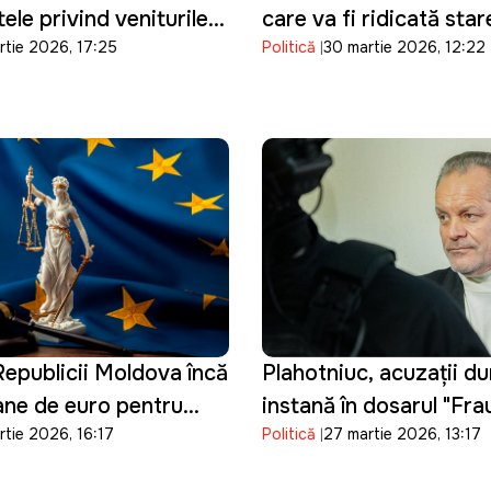
ele privind veniturile
care va fi ridicată sta
rtie 2026, 17:25
Politică
30 martie 2026, 12:22
re din majorarea
urgență din sectorul en
la carburanți
epublicii Moldova încă
Plahotniuc, acuzații du
oane de euro pentru
instanță în dosarul "Fr
rtie 2026, 16:17
Politică
27 martie 2026, 13:17
tiției și consolidarea
bancară": "Procurorii 
 de vetting
manipulat probele"