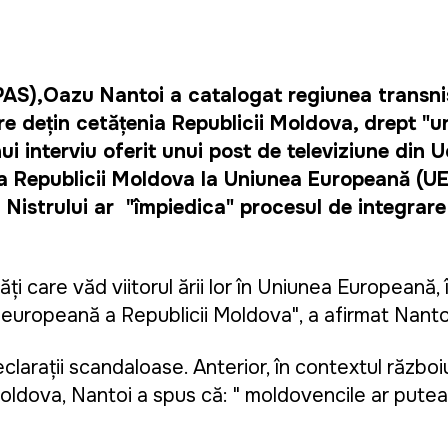
(PAS),Oazu Nantoi a catalogat regiunea transni
e deţin cetăţenia Republicii Moldova, drept "u
i interviu oferit unui post de televiziune din Uc
a Republicii Moldova la Uniunea Europeană (UE).
istrului ar  "împiedica" procesul de integrare în
ți care văd viitorul țării lor în Uniunea Europeană, 
europeană a Republicii Moldova", a afirmat Nantoi
raţii scandaloase. Anterior, în contextul războiulu
oldova, Nantoi a spus că: " 
moldovencile ar putea