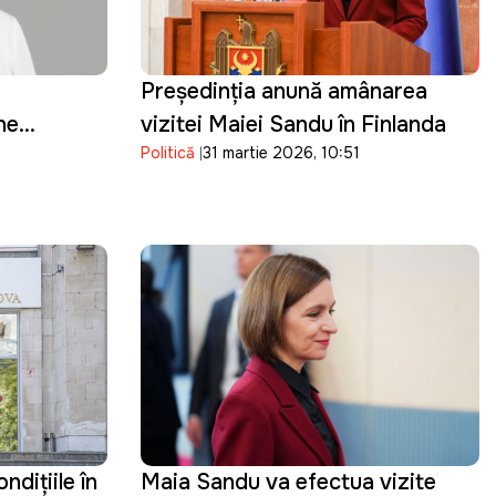
Președinția anunță amânarea
ne
vizitei Maiei Sandu în Finlanda
Politică
31 martie 2026, 10:51
lviei
dițiile în
Maia Sandu va efectua vizite