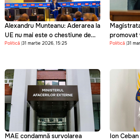
Alexandru Munteanu: Aderarea la
Magistrat
UE nu mai este o chestiune de
promovat v
Politică
31 martie 2026, 15:25
Politică
31 ma
"dacă", ci de "cât de repede"
funcția de
MAE condamnă survolarea
Ion Ceban 