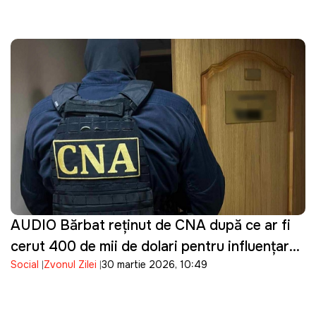
AUDIO Bărbat reținut de CNA după ce ar fi
cerut 400 de mii de dolari pentru influențarea
Social
Zvonul Zilei
30 martie 2026, 10:49
unei decizii într-un dosar penal