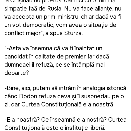
la Chişinău nu pro-rus, dar nici cu o minimă
simpatie faţă de Rusia. Nu va face alianţe, nu
va accepta un prim-ministru, chiar dacă va fi
un vot democratic, vom avea o situaţie de
conflict major", a spus Sturza.
"-Asta va însemna că va fi înaintat un
candidat în calitate de premier, iar dacă
dumneaei îl refuză, ce se întâmplă mai
departe?
-Bine, aici, putem să intrăm în analogia istorică
când Dodon refuza ceva şi îl suspnedau pe o
zi, dar Curtea Constituţională e a noastră!
-E a noastră? Ce înseamnă e a nostră? Curtea
Constituţională este o instituţie liberă.