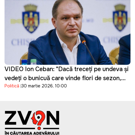
VIDEO Ion Ceban: "Dacă treceți pe undeva și
vedeți o bunicuță care vinde flori de sezon,
Politică
30 martie 2026, 10:00
cumpărați un buchet"