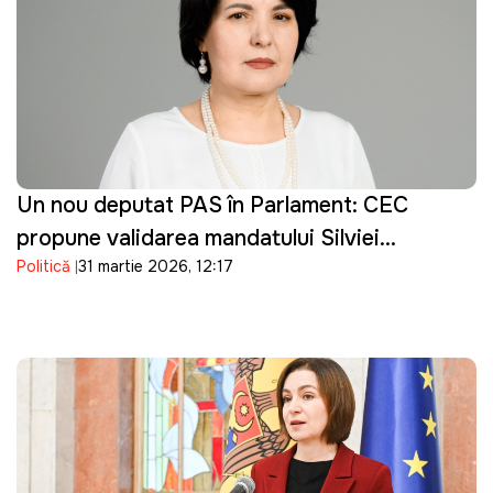
Un nou deputat PAS în Parlament: CEC
propune validarea mandatului Silviei
Politică
31 martie 2026, 12:17
Bondarenco