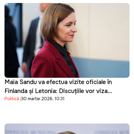
Maia Sandu va efectua vizite oficiale în
Finlanda și Letonia: Discuțiile vor viza
Politică
30 martie 2026, 10:31
parcursul european al Republicii Moldova