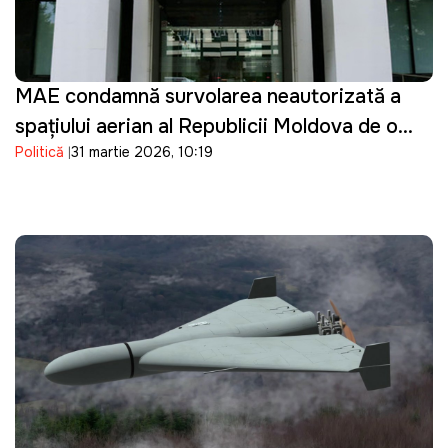
MAE condamnă survolarea neautorizată a
spațiului aerian al Republicii Moldova de o
Politică
31 martie 2026, 10:19
dronă de tip Shahed: "O încălcare gravă"