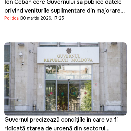
Ion Ceban cere Guvernului să publice datele
privind veniturile suplimentare din majorarea
Politică
30 martie 2026, 17:25
prețurilor la carburanți
Guvernul precizează condițiile în care va fi
ridicată starea de urgență din sectorul