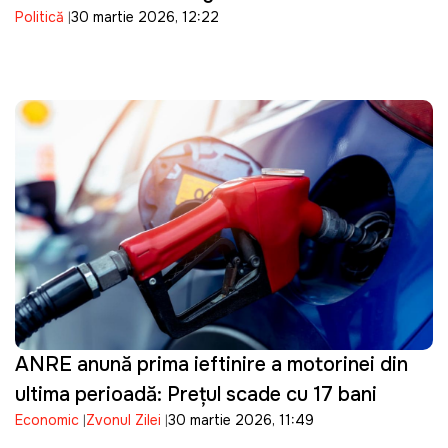
Politică
30 martie 2026, 12:22
energetic
ANRE anunță prima ieftinire a motorinei din
ultima perioadă: Prețul scade cu 17 bani
Economic
Zvonul Zilei
30 martie 2026, 11:49