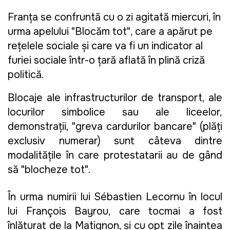
Franţa se confruntă cu o zi agitată miercuri, în
urma apelului "Blocăm tot", care a apărut pe
reţelele sociale şi care va fi un indicator al
furiei sociale într-o ţară aflată în plină criză
politică.
Blocaje ale infrastructurilor de transport, ale
locurilor simbolice sau ale liceelor,
demonstraţii, "greva cardurilor bancare" (plăţi
exclusiv numerar) sunt câteva dintre
modalităţile în care protestatarii au de gând
să "blocheze tot".
În urma numirii lui Sébastien Lecornu în locul
lui François Bayrou, care tocmai a fost
înlăturat de la Matignon, şi cu opt zile înaintea