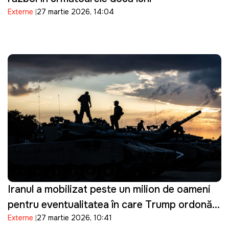
Externe
27 martie 2026, 14:04
Iranul a mobilizat peste un milion de oameni
pentru eventualitatea în care Trump ordonă o
Externe
27 martie 2026, 10:41
invazie terestră