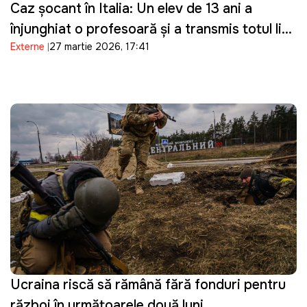
Caz șocant în Italia: Un elev de 13 ani a
înjunghiat o profesoară și a transmis totul live
Externe
27 martie 2026, 17:41
pe Telegram
Ucraina riscă să rămână fără fonduri pentru
război în următoarele două luni