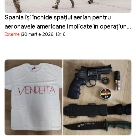
Spania își închide spațiul aerian pentru
aeronavele americane implicate în operațiuni
Externe
30 martie 2026, 13:16
militare împotriva Iranului și restricționează
accesul la bazele sale militare