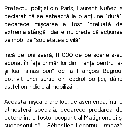
Prefectul poliţiei din Paris, Laurent Nuñez, a
declarat că se aşteaptă la o acţiune "dură",
deoarece mişcarea a fost "preluată de
extrema stângă", dar el nu crede că acţiunea
va mobiliza "societatea civilă".
Încă de luni seară, 11 000 de persoane s-au
adunat în faţa primăriilor din Franţa pentru "a-
şi lua rămas bun" de la François Bayrou,
potrivit unei surse din cadrul poliţiei, dând
astfel un indiciu al mobilizării.
Această mişcare are loc, de asemenea, într-o
atmosferă specială, deoarece predarea de
putere între fostul ocupant al Matignonului şi
succesorul său, Sébastien Lecornu, urmează