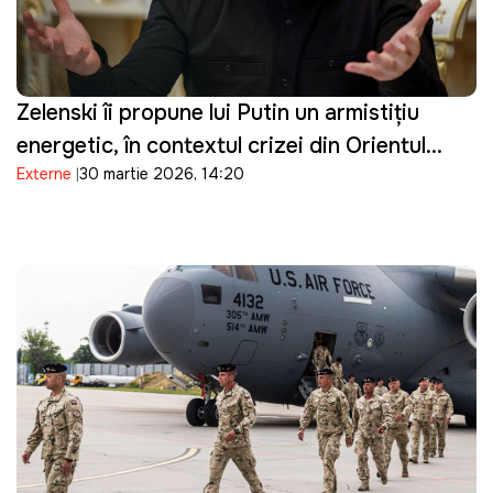
Zelenski îi propune lui Putin un armistițiu
energetic, în contextul crizei din Orientul
Externe
30 martie 2026, 14:20
Mijlociu: "Suntem pregătiți"