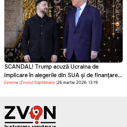
SCANDAL! Trump acuză Ucraina de
implicare în alegerile din SUA și de finanțarea
Externe
Zvonul Săptămânii
26 martie 2026, 13:19
campaniei lui Biden