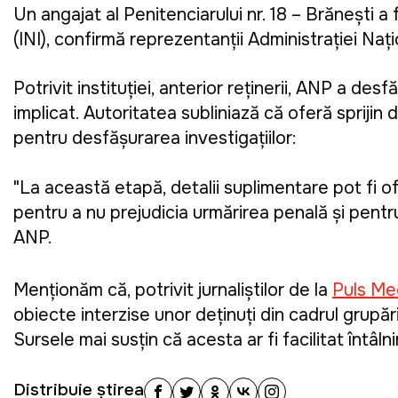
Un angajat al Penitenciarului nr. 18 – Brănești a 
(INI), confirmă reprezentanții Administrației Naț
Potrivit instituției, anterior reținerii, ANP a de
implicat. Autoritatea subliniază că oferă sprijin 
pentru desfășurarea investigațiilor:
"La această etapă, detalii suplimentare pot fi o
pentru a nu prejudicia urmărirea penală și pentr
ANP.
Menţionăm că, potrivit jurnaliştilor de la
Puls Me
obiecte interzise unor deținuți din cadrul grupăr
Sursele mai susțin că acesta ar fi facilitat întâlni
Distribuie știrea