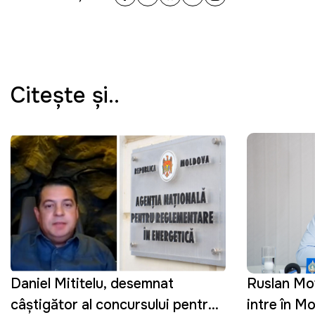
Citeşte şi..
Daniel Mititelu, desemnat
Ruslan Mov
câștigător al concursului pentru
intre în M