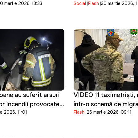
0 martie 2026, 13:33
Social
Flash
30 martie 2026, 1
de peste o săptămână
ane au suferit arsuri
VIDEO 11 taximetriști, 
or incendii provocate
într-o schemă de migraț
e 2026, 11:01
Flash
26 martie 2026, 09:11
ță
Au ajutat 400 de bărba
Ucraina să intre ilegal