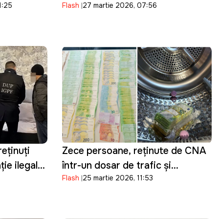
1:25
Flash
27 martie 2026, 07:56
Ludmila Vartic
reținuți
Zece persoane, reținute de CNA
ie ilegală:
într-un dosar de trafic și
Flash
25 martie 2026, 11:53
ți din
cumpărare de influență în
 în Moldova
domeniul transportului