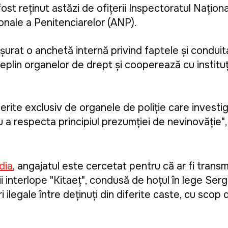
fost reținut astăzi de ofiţerii Inspectoratul Naționa
ionale a Penitenciarelor (ANP).
sfășurat o anchetă internă privind faptele și conduit
deplin organelor de drept și cooperează cu instituți
ferite exclusiv de organele de poliție care investi
u a respecta principiul prezumției de nevinovăție"
dia
, angajatul este cercetat pentru că ar fi transmi
ii interlope "Kitaeț", condusă de hoțul în lege Ser
ri ilegale între deținuți din diferite caste, cu scop 