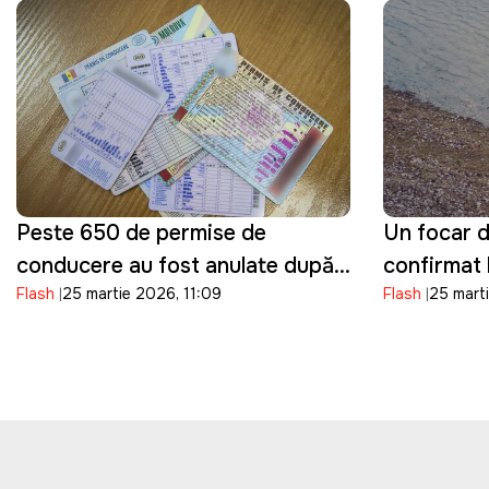
Peste 650 de permise de
Un focar d
conducere au fost anulate după
confirmat 
Flash
25 martie 2026, 11:09
Flash
25 mart
fraude la examenele auto, anunţă
mai multe 
ASP
descoperi