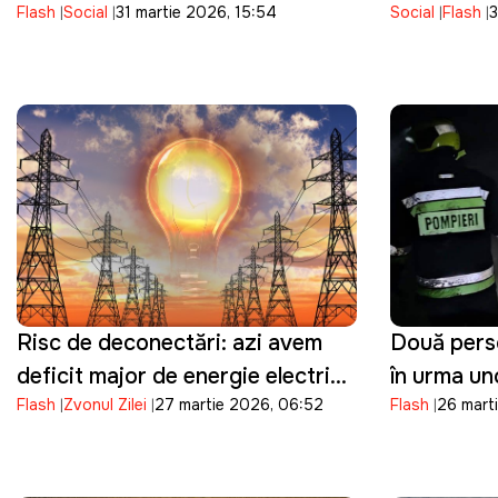
Flash
Social
31 martie 2026, 15:54
Social
Flash
3
funcția de director al ANRE
cetățeniei
Risc de deconectări: azi avem
Două perso
deficit major de energie electrică
în urma un
Flash
Zvonul Zilei
27 martie 2026, 06:52
Flash
26 marti
în orele de vârf
de neglijen