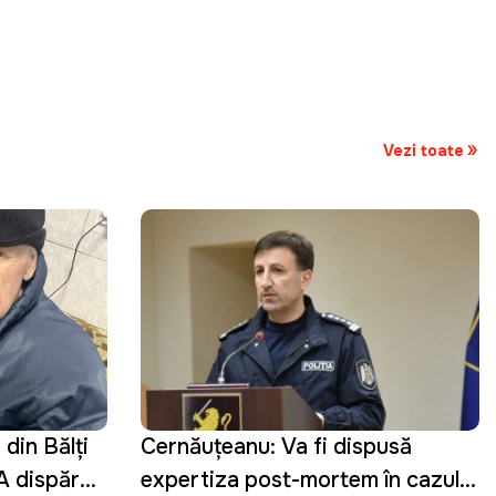
Vezi toate
din Bălți
Cernăuțeanu: Va fi dispusă
 A dispărut
expertiza post-mortem în cazul