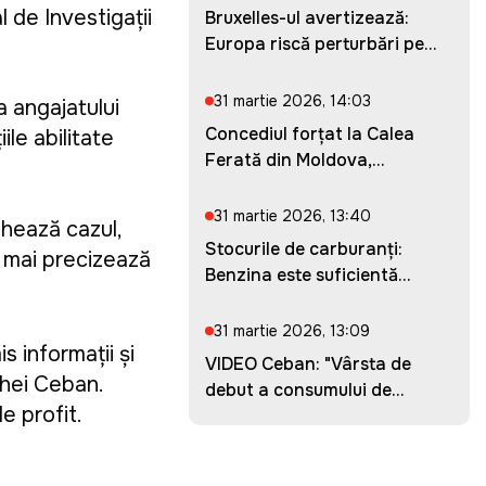
l de Investigații
Bruxelles-ul avertizează:
Europa riscă perturbări pe...
31 martie 2026, 14:03
a angajatului
Concediul forțat la Calea
ile abilitate
Ferată din Moldova,
prelung...
31 martie 2026, 13:40
ghează cazul,
Stocurile de carburanți:
, mai precizează
Benzina este suficientă
pent...
31 martie 2026, 13:09
s informații și
VIDEO Ceban: "Vârsta de
ghei Ceban.
debut a consumului de
de profit.
droguri...