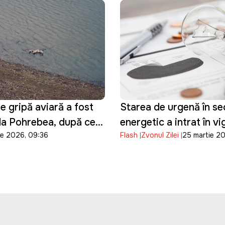
e gripă aviară a fost
Starea de urgență în se
la Pohrebea, după ce
energetic a intrat în v
ie 2026, 09:36
Flash
Zvonul Zilei
25 martie 2
păsări au fost
te moarte pe Nistru