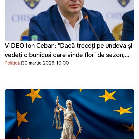
VIDEO Ion Ceban: "Dacă treceți pe undeva și
vedeți o bunicuță care vinde flori de sezon,
Politică
30 martie 2026, 10:00
cumpărați un buchet"