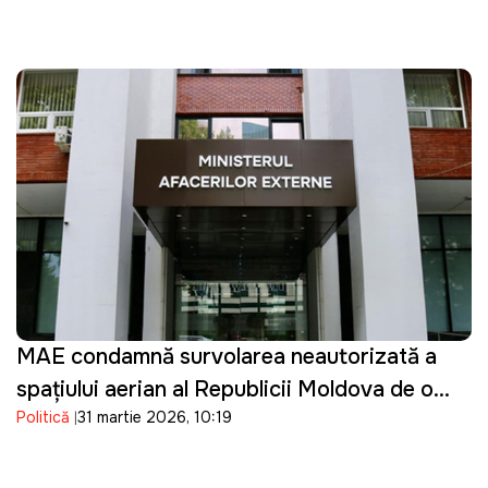
MAE condamnă survolarea neautorizată a
spațiului aerian al Republicii Moldova de o
Politică
31 martie 2026, 10:19
dronă de tip Shahed: "O încălcare gravă"