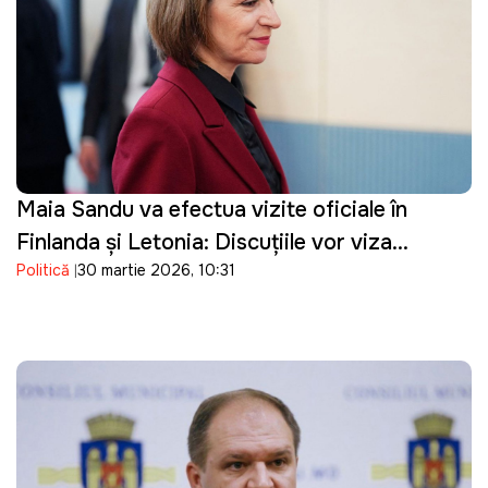
Maia Sandu va efectua vizite oficiale în
Finlanda și Letonia: Discuțiile vor viza
Politică
30 martie 2026, 10:31
parcursul european al Republicii Moldova