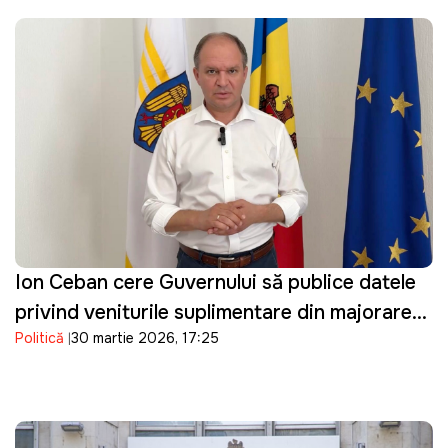
Ion Ceban cere Guvernului să publice datele
privind veniturile suplimentare din majorarea
Politică
30 martie 2026, 17:25
prețurilor la carburanți