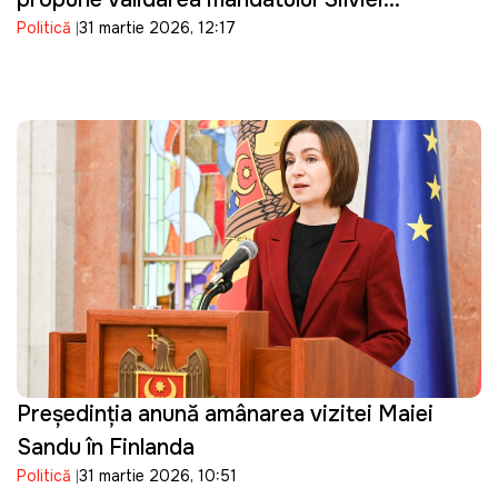
Politică
31 martie 2026, 12:17
Bondarenco
Președinția anunță amânarea vizitei Maiei
Sandu în Finlanda
Politică
31 martie 2026, 10:51