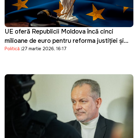
UE oferă Republicii Moldova încă cinci
milioane de euro pentru reforma justiției și
Politică
27 martie 2026, 16:17
consolidarea procesului de vetting