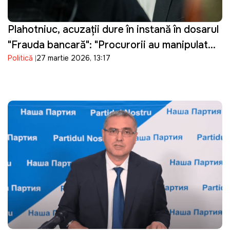
Plahotniuc, acuzații dure în instanță în dosarul
"Frauda bancară": "Procurorii au manipulat
Politică
27 martie 2026, 13:17
probele"