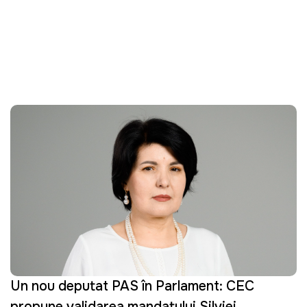
Un nou deputat PAS în Parlament: CEC
propune validarea mandatului Silviei