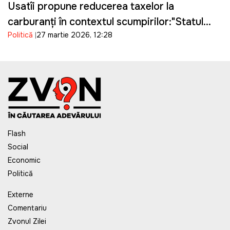
Usatîi propune reducerea taxelor la
carburanți în contextul scumpirilor:"Statul
Politică
27 martie 2026, 12:28
câștigă, oamenii suferă"
Flash
Social
Economic
Politică
Externe
Comentariu
Zvonul Zilei