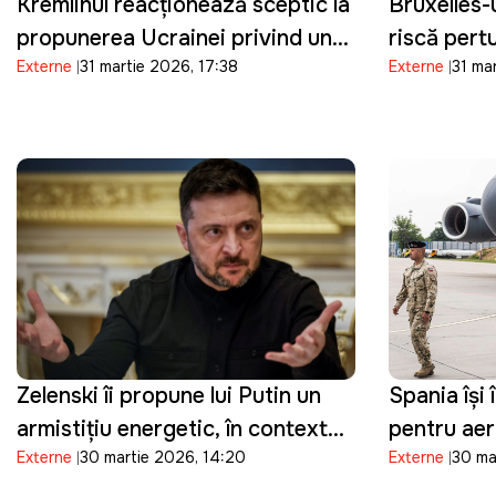
Kremlinul reacționează sceptic la
Bruxelles-
propunerea Ucrainei privind un
riscă pert
Externe
31 martie 2026, 17:38
Externe
31 ma
armistițiu de Paște
sectorul e
Zelenski îi propune lui Putin un
Spania își 
armistițiu energetic, în contextul
pentru ae
Externe
30 martie 2026, 14:20
Externe
30 ma
crizei din Orientul Mijlociu:
implicate î
"Suntem pregătiți"
împotriva I