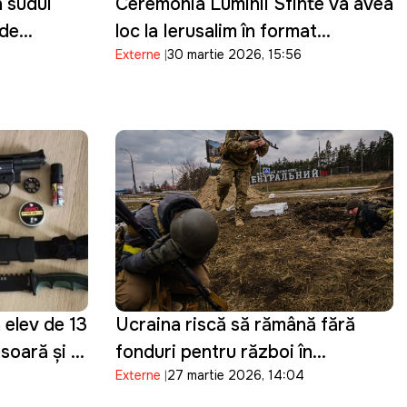
 sudul
Ceremonia Luminii Sfinte va avea
 de
loc la Ierusalim în format
Externe
30 martie 2026, 15:56
vul
restrâns, pe fondul tensiunilor de
securitate
n elev de 13
Ucraina riscă să rămână fără
esoară și a
fonduri pentru război în
Externe
27 martie 2026, 14:04
Telegram
următoarele două luni