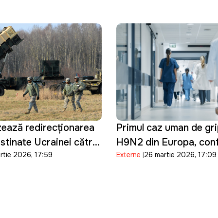
nează accesul la bazele
re
ează redirecționarea
Primul caz uman de gri
stinate Ucrainei către
H9N2 din Europa, conf
rtie 2026, 17:59
Externe
26 martie 2026, 17:09
jlociu
Italia