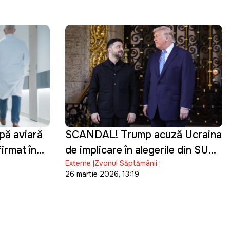
pă aviară
SCANDAL! Trump acuză Ucraina
irmat în
de implicare în alegerile din SUA
Externe
Zvonul Săptămânii
și de finanțarea campaniei lui
26 martie 2026, 13:19
Biden