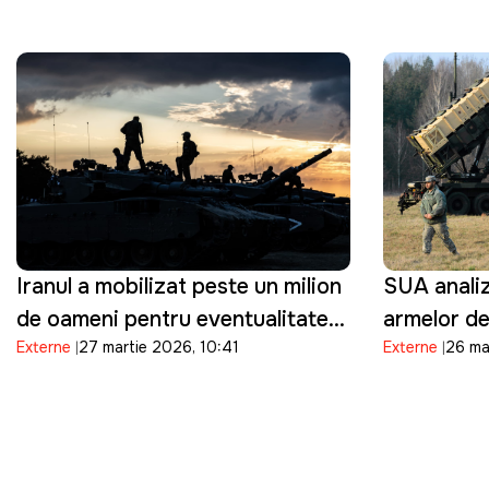
restricțio
sale milita
Iranul a mobilizat peste un milion
SUA analiz
de oameni pentru eventualitatea
armelor de
Externe
27 martie 2026, 10:41
Externe
26 ma
în care Trump ordonă o invazie
Orientul Mi
terestră