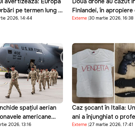
ul avertizează: Europa
Două drone au căzut în
urbări pe termen lung în
Finlandei, în apropiere
rtie 2026, 14:44
Externe
30 martie 2026, 16:38
nergetic
frontiera cu Rusia: Kie
prezintă scuze
închide spațiul aerian
Caz șocant în Italia: U
ronavele americane
ani a înjunghiat o prof
rtie 2026, 13:16
Externe
27 martie 2026, 17:41
n operațiuni militare
transmis totul live pe 
ranului și