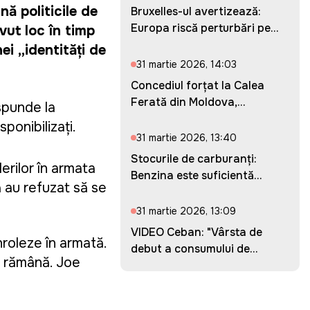
ă politicile de
Bruxelles-ul avertizează:
Europa riscă perturbări pe...
vut loc în timp
i „identități de
31 martie 2026, 14:03
Concediul forțat la Calea
Ferată din Moldova,
ăspunde la
prelung...
ponibilizați.
31 martie 2026, 13:40
Stocurile de carburanți:
erilor în armata
Benzina este suficientă
ă au refuzat să se
pent...
31 martie 2026, 13:09
VIDEO Ceban: "Vârsta de
nroleze în armată.
debut a consumului de
să rămână. Joe
droguri...