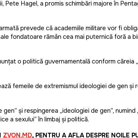
rii, Pete Hagel, a promis schimbări majore în Penta
 armată prevede că academiile militare vor fi obli
e fondatoare rămân cea mai puternică forță a bine
 anunțat o politică guvernamentală conform căreia 
ează femeile de extremismul ideologiei de gen și 
gen” și respingerea „ideologiei de gen”, numind 
e a sexului” în limbaj și politică.
M
ZVON.MD
, PENTRU A AFLA DESPRE NOILE P