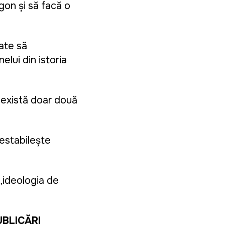
gon și să facă o
gate să
lui din istoria
„există doar două
restabilește
„ideologia de
UBLICĂRI