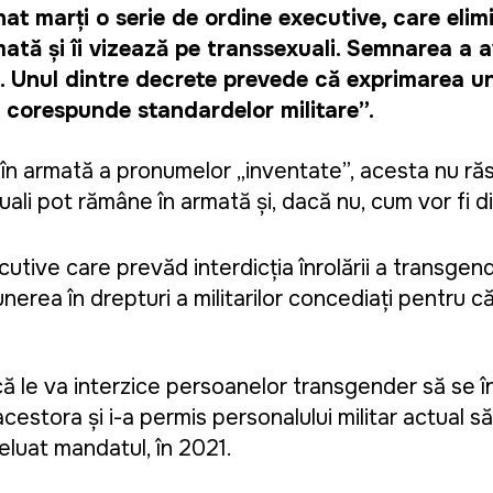
 marți o serie de ordine executive, care elimin
rmată și îi vizează pe transsexuali. Semnarea a a
 Unul dintre decrete prevede că exprimarea une
nu corespunde standardelor militare”.
ea în armată a pronumelor „inventate”, acesta nu r
uali pot rămâne în armată și, dacă nu, cum vor fi dis
ve care prevăd interdicția înrolării a transgend
erea în drepturi a militarilor concediați pentru c
ă le va interzice persoanelor transgender să se î
acestora și i-a permis personalului militar actual 
eluat mandatul, în 2021.