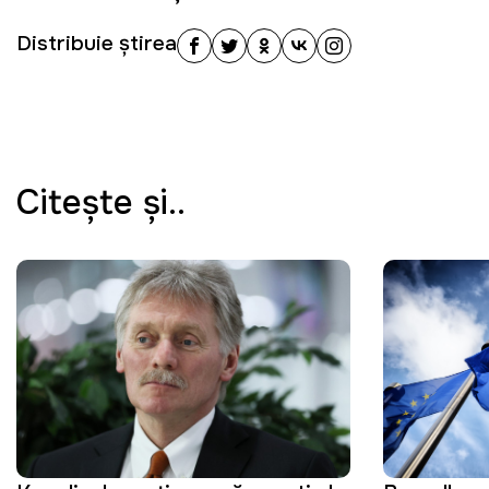
Distribuie știrea
Citeşte şi..