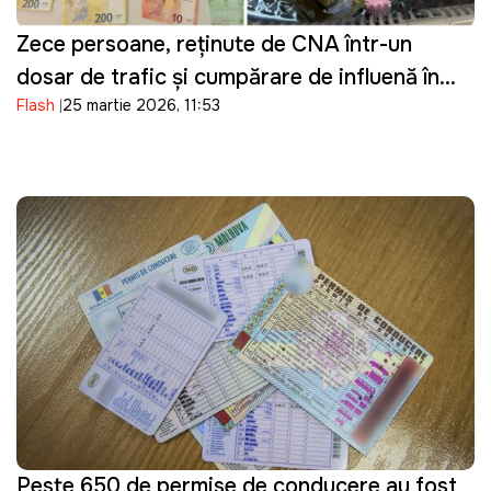
Zece persoane, reținute de CNA într-un
dosar de trafic și cumpărare de influență în
Flash
25 martie 2026, 11:53
domeniul transportului
Peste 650 de permise de conducere au fost