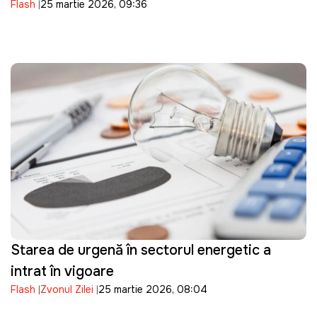
Flash
25 martie 2026, 09:36
descoperite moarte pe Nistru
Starea de urgență în sectorul energetic a
intrat în vigoare
Flash
Zvonul Zilei
25 martie 2026, 08:04