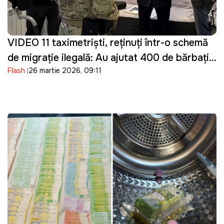
VIDEO 11 taximetriști, reținuți într-o schemă
de migrație ilegală: Au ajutat 400 de bărbați
Flash
26 martie 2026, 09:11
din Ucraina să intre ilegal în Moldova