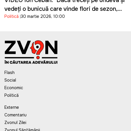
VIDEO Ion Ceban: "Dacă treceți pe undeva și
vedeți o bunicuță care vinde flori de sezon,
Politică
30 martie 2026, 10:00
cumpărați un buchet"
Flash
Social
Economic
Politică
Externe
Comentariu
Zvonul Zilei
Zvonul Săptămânii