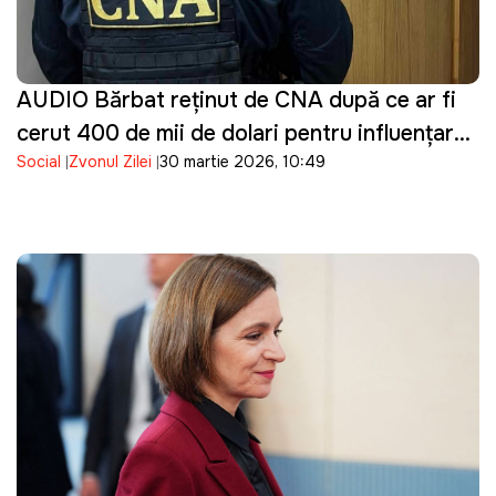
AUDIO Bărbat reținut de CNA după ce ar fi
cerut 400 de mii de dolari pentru influențarea
Social
Zvonul Zilei
30 martie 2026, 10:49
unei decizii într-un dosar penal