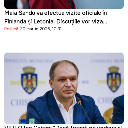
Maia Sandu va efectua vizite oficiale în
Finlanda și Letonia: Discuțiile vor viza
Politică
30 martie 2026, 10:31
parcursul european al Republicii Moldova