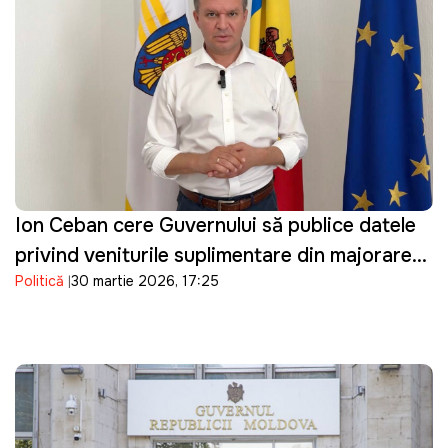
Ion Ceban cere Guvernului să publice datele
privind veniturile suplimentare din majorarea
Politică
30 martie 2026, 17:25
prețurilor la carburanți