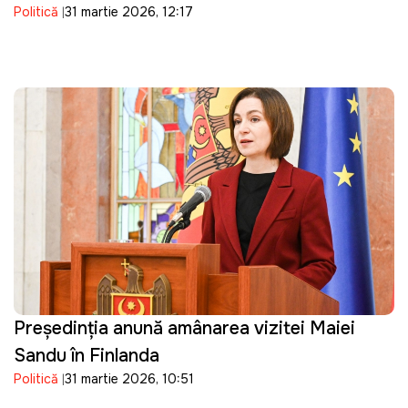
Politică
31 martie 2026, 12:17
Bondarenco
Președinția anunță amânarea vizitei Maiei
Sandu în Finlanda
Politică
31 martie 2026, 10:51