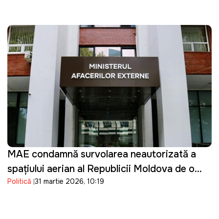
MAE condamnă survolarea neautorizată a
spațiului aerian al Republicii Moldova de o
Politică
31 martie 2026, 10:19
dronă de tip Shahed: "O încălcare gravă"