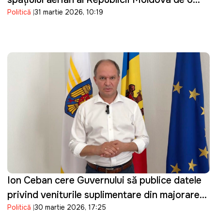
Politică
31 martie 2026, 10:19
dronă de tip Shahed: "O încălcare gravă"
Ion Ceban cere Guvernului să publice datele
privind veniturile suplimentare din majorarea
Politică
30 martie 2026, 17:25
prețurilor la carburanți