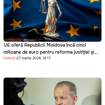
UE oferă Republicii Moldova încă cinci
milioane de euro pentru reforma justiției și
Politică
27 martie 2026, 16:17
consolidarea procesului de vetting