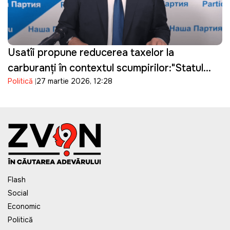
Usatîi propune reducerea taxelor la
carburanți în contextul scumpirilor:"Statul
Politică
27 martie 2026, 12:28
câștigă, oamenii suferă"
Flash
Social
Economic
Politică