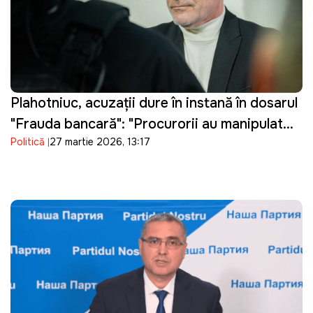
Plahotniuc, acuzații dure în instanță în dosarul
"Frauda bancară": "Procurorii au manipulat
Politică
27 martie 2026, 13:17
probele"