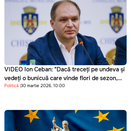
VIDEO Ion Ceban: "Dacă treceți pe undeva și
vedeți o bunicuță care vinde flori de sezon,
Politică
30 martie 2026, 10:00
cumpărați un buchet"