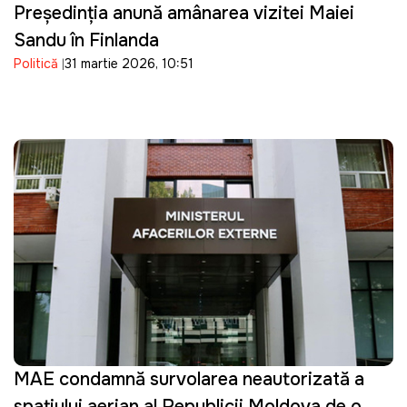
Președinția anunță amânarea vizitei Maiei
Sandu în Finlanda
Politică
31 martie 2026, 10:51
MAE condamnă survolarea neautorizată a
spațiului aerian al Republicii Moldova de o