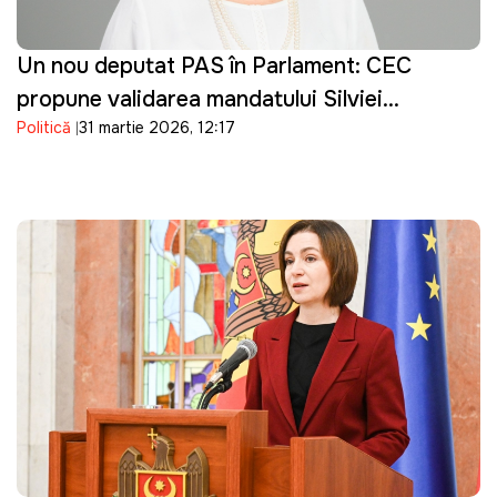
Un nou deputat PAS în Parlament: CEC
propune validarea mandatului Silviei
Politică
31 martie 2026, 12:17
Bondarenco