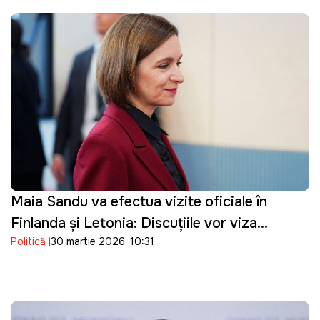
Maia Sandu va efectua vizite oficiale în
Finlanda și Letonia: Discuțiile vor viza
Politică
30 martie 2026, 10:31
parcursul european al Republicii Moldova