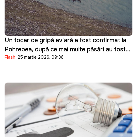
Un focar de gripă aviară a fost confirmat la
Pohrebea, după ce mai multe păsări au fost
Flash
25 martie 2026, 09:36
descoperite moarte pe Nistru