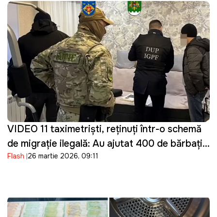
VIDEO 11 taximetriști, reținuți într-o schemă
de migrație ilegală: Au ajutat 400 de bărbați
Flash
26 martie 2026, 09:11
din Ucraina să intre ilegal în Moldova