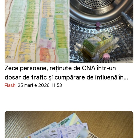
Zece persoane, reținute de CNA într-un
dosar de trafic și cumpărare de influență în
Flash
25 martie 2026, 11:53
domeniul transportului