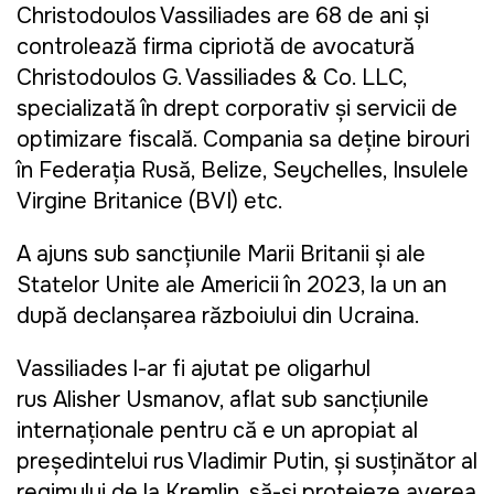
Christodoulos Vassiliades
are 68 de ani și
controlează firma cipriotă de avocatură
Christodoulos G. Vassiliades & Co. LLC,
specializată în drept corporativ și servicii de
optimizare fiscală. Compania sa deține birouri
în Federația Rusă, Belize, Seychelles, Insulele
Virgine Britanice (BVI) etc.
A ajuns sub sancțiunile Marii Britanii și ale
Statelor Unite ale Americii în 2023, la un an
după declanșarea războiului din Ucraina.
Vassiliades l-ar fi ajutat pe oligarhul
rus
Alisher Usmanov
, aflat sub sancțiunile
internaționale pentru că e un apropiat al
președintelui rus Vladimir Putin, și susținător al
regimului de la Kremlin, să-și protejeze averea