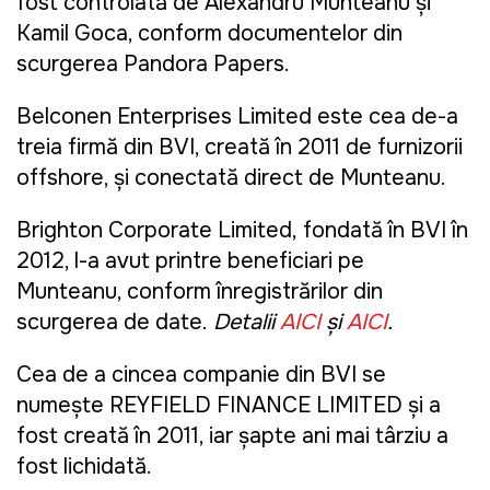
fost controlată de Alexandru Munteanu și
Kamil Goca, conform documentelor din
scurgerea Pandora Papers.
Belconen Enterprises Limited
este cea de-a
treia firmă din BVI, creată în 2011 de furnizorii
offshore, și conectată direct de Munteanu.
Brighton Corporate Limited,
fondată în BVI în
2012, l-a avut printre beneficiari pe
Munteanu, conform înregistrărilor din
scurgerea de date.
Detalii
AICI
și
AICI
.
Cea de a cincea companie din BVI se
numește
R
EYFIELD FINANCE LIMITED
și a
fost creată în 2011, iar șapte ani mai târziu a
fost lichidată.