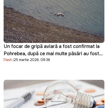
Un focar de gripă aviară a fost confirmat la
Pohrebea, după ce mai multe păsări au fost
Flash
25 martie 2026, 09:36
descoperite moarte pe Nistru