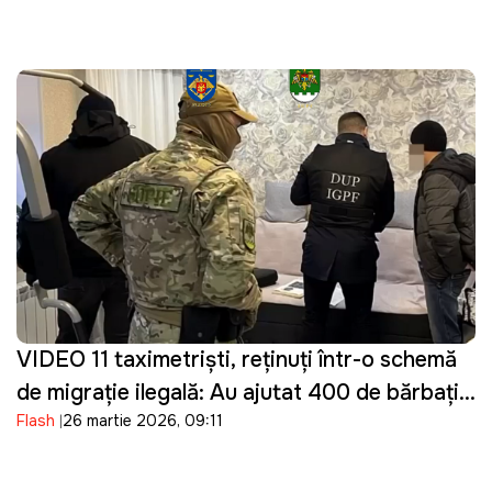
VIDEO 11 taximetriști, reținuți într-o schemă
de migrație ilegală: Au ajutat 400 de bărbați
Flash
26 martie 2026, 09:11
din Ucraina să intre ilegal în Moldova