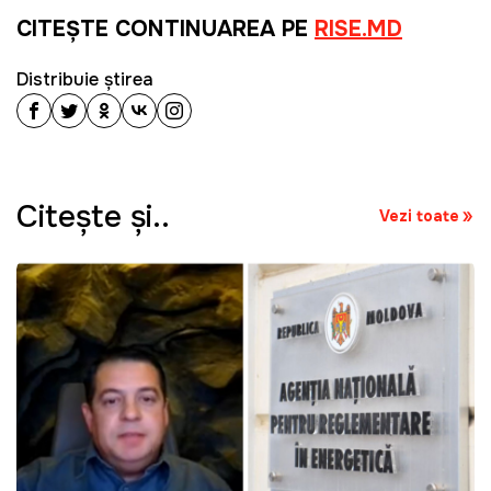
CITEŞTE CONTINUAREA PE
RISE.MD
Distribuie știrea
Citeşte şi..
Vezi toate