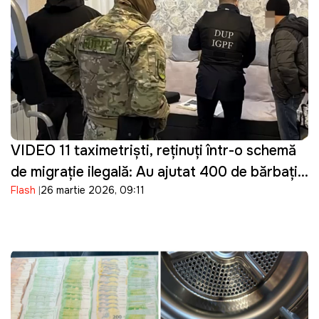
VIDEO 11 taximetriști, reținuți într-o schemă
de migrație ilegală: Au ajutat 400 de bărbați
Flash
26 martie 2026, 09:11
din Ucraina să intre ilegal în Moldova