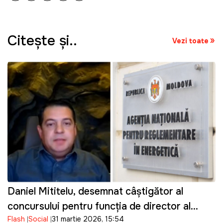
Citeşte şi..
Vezi toate
Daniel Mititelu, desemnat câștigător al
concursului pentru funcția de director al
Flash
Social
31 martie 2026, 15:54
ANRE