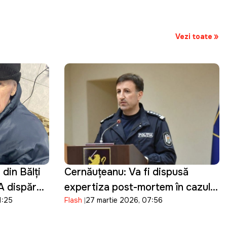
Vezi toate
din Bălți
Cernăuțeanu: Va fi dispusă
 A dispărut
expertiza post-mortem în cazul
1:25
Flash
27 martie 2026, 07:56
Ludmila Vartic