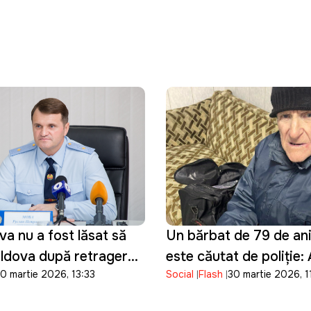
a nu a fost lăsat să
Un bărbat de 79 de ani 
oldova după retragerea
este căutat de poliție:
0 martie 2026, 13:33
Social
Flash
30 martie 2026, 1
de peste o săptămână