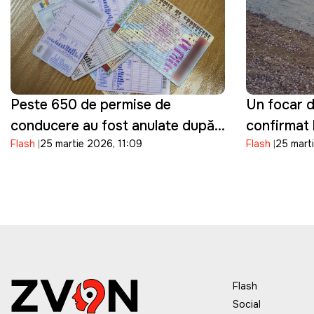
Peste 650 de permise de
Un focar d
conducere au fost anulate după
confirmat 
Flash
25 martie 2026, 11:09
Flash
25 mart
fraude la examenele auto, anunţă
mai multe 
ASP
descoperi
Flash
Social