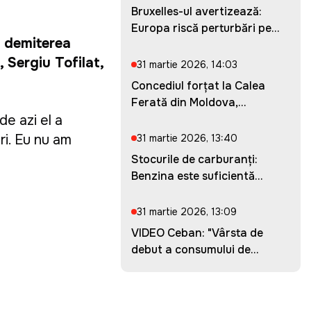
Bruxelles-ul avertizează:
Europa riscă perturbări pe...
 demiterea
 Sergiu Tofilat,
31 martie 2026, 14:03
Concediul forțat la Calea
Ferată din Moldova,
prelung...
de azi el a
ri. Eu nu am
31 martie 2026, 13:40
Stocurile de carburanți:
Benzina este suficientă
pent...
31 martie 2026, 13:09
VIDEO Ceban: "Vârsta de
debut a consumului de
droguri...