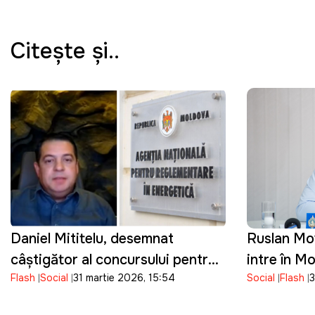
Citeşte şi..
Daniel Mititelu, desemnat
Ruslan Mov
câștigător al concursului pentru
intre în M
Flash
Social
31 martie 2026, 15:54
Social
Flash
3
funcția de director al ANRE
cetățeniei