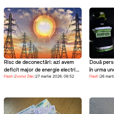
Risc de deconectări: azi avem
Două perso
deficit major de energie electrică
în urma un
Flash
Zvonul Zilei
27 martie 2026, 06:52
Flash
26 marti
în orele de vârf
de neglijen