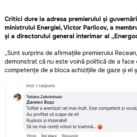
Critici dure la adresa premierului și guvernăr
ministrului Energiei, Victor Parlicov, a membr
și a directorului general interimar al „Energo
„Sunt surprins de afirmațiile premierului Recean, 
demonstrat că nu este voință politică de a face 
competențe de a bloca achizițiile de gaze și el ș