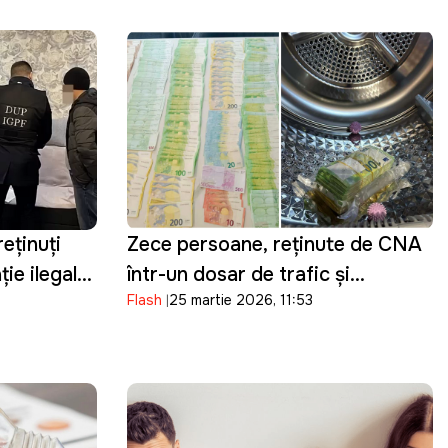
reținuți
Zece persoane, reținute de CNA
ie ilegală:
într-un dosar de trafic și
Flash
25 martie 2026, 11:53
ți din
cumpărare de influență în
 în Moldova
domeniul transportului