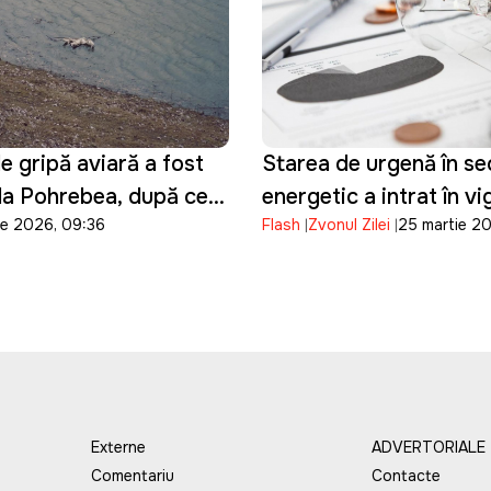
e gripă aviară a fost
Starea de urgență în se
la Pohrebea, după ce
energetic a intrat în v
ie 2026, 09:36
Flash
Zvonul Zilei
25 martie 2
păsări au fost
te moarte pe Nistru
Externe
ADVERTORIALE
Comentariu
Contacte