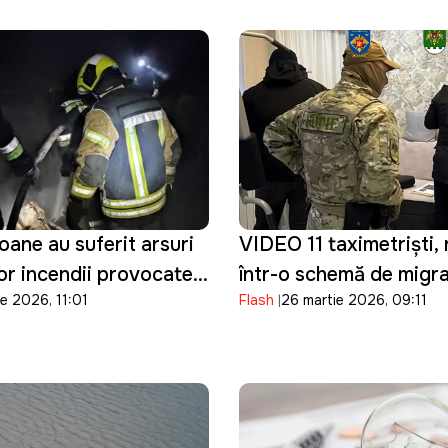
ane au suferit arsuri
VIDEO 11 taximetriști, 
or incendii provocate
într-o schemă de migraț
e 2026, 11:01
Flash
26 martie 2026, 09:11
ță
Au ajutat 400 de bărba
Ucraina să intre ilegal