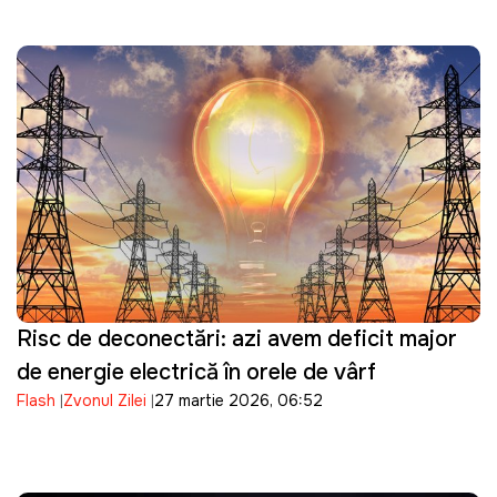
Risc de deconectări: azi avem deficit major
de energie electrică în orele de vârf
Flash
Zvonul Zilei
27 martie 2026, 06:52