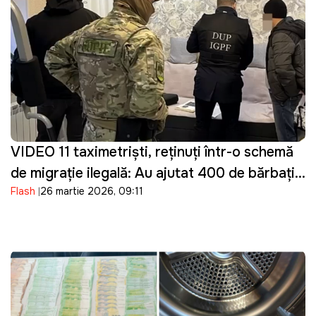
VIDEO 11 taximetriști, reținuți într-o schemă
de migrație ilegală: Au ajutat 400 de bărbați
Flash
26 martie 2026, 09:11
din Ucraina să intre ilegal în Moldova