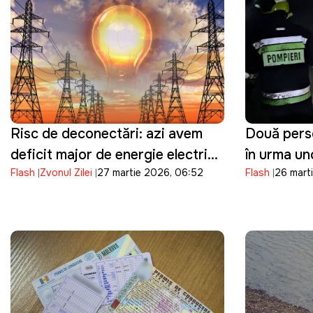
Risc de deconectări: azi avem
Două perso
deficit major de energie electrică
în urma un
Flash
Zvonul Zilei
27 martie 2026, 06:52
Flash
26 marti
în orele de vârf
de neglijen