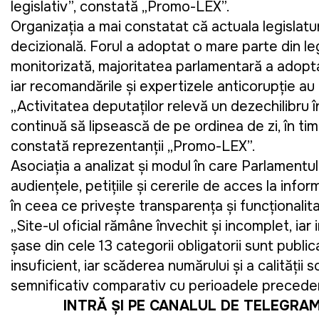
legislativ”, constată „Promo-LEX”.
Organizația a mai constatat că actuala legislatu
decizională. Forul a adoptat o mare parte din leg
monitorizată, majoritatea parlamentară a adopta
iar recomandările și expertizele anticorupție au 
„Activitatea deputaților relevă un dezechilibru î
continuă să lipsească de pe ordinea de zi, în tim
constată reprezentanții „Promo-LEX”.
Asociația a analizat și modul în care Parlamentu
audiențele, petițiile și cererile de acces la info
în ceea ce privește transparența și funcționalit
„Site-ul oficial rămâne învechit și incomplet, iar
șase din cele 13 categorii obligatorii sunt public
insuficient, iar scăderea numărului și a calității so
semnificativ comparativ cu perioadele precede
INTRĂ ȘI PE CANALUL DE TELEGRA