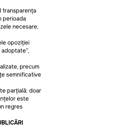
ul transparența
În perioada
izele necesare,
le opoziției
t adoptate”,
nalizate, precum
nțe semnificative
te parțială: doar
ențelor este
 un regres
UBLICĂRI