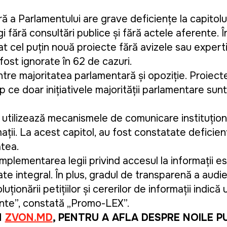
ră a Parlamentului are grave deficiențe la capitol
i fără consultări publice și fără actele aferente. 
t cel puțin nouă proiecte fără avizele sau expert
fost ignorate în 62 de cazuri.
ntre majoritatea parlamentară și opoziție. Proiecte
p ce doar inițiativele majorității parlamentare sun
l utilizează mecanismele de comunicare instituțio
rmații. La acest capitol, au fost constatate deficie
atea.
 implementarea legii privind accesul la informații es
ate integral. În plus, gradul de transparență a audi
luționării petițiilor și cererilor de informații indică
nte”, constată „Promo-LEX”.
M
ZVON.MD
, PENTRU A AFLA DESPRE NOILE P