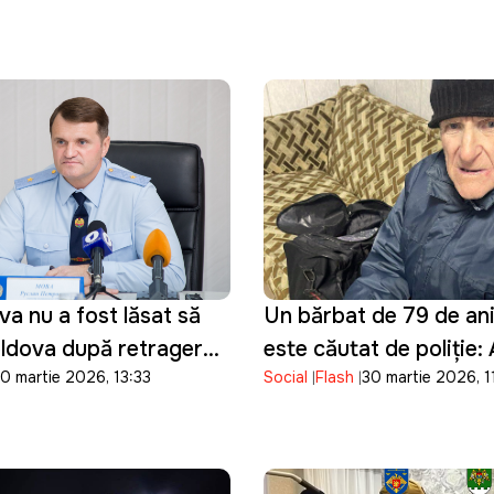
a nu a fost lăsat să
Un bărbat de 79 de ani 
oldova după retragerea
este căutat de poliție:
0 martie 2026, 13:33
Social
Flash
30 martie 2026, 1
de peste o săptămână