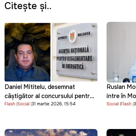
Citeşte şi..
Daniel Mititelu, desemnat
Ruslan Mov
câștigător al concursului pentru
intre în M
Flash
Social
31 martie 2026, 15:54
Social
Flash
3
funcția de director al ANRE
cetățeniei