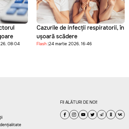
ctorul
Cazurile de infecții respiratorii, în
igoare
ușoară scădere
026, 08:04
Flash
24 martie 2026, 16:46
FII ALĂTURI DE NOI!
ii
dențialitate