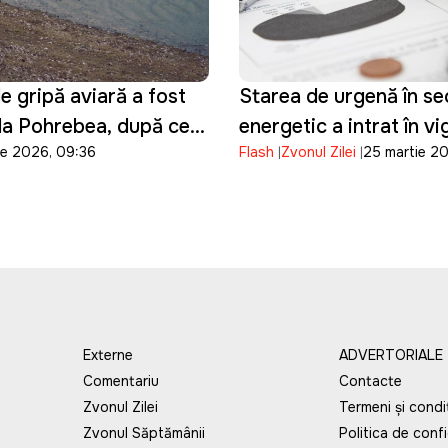
e gripă aviară a fost
Starea de urgență în se
la Pohrebea, după ce
energetic a intrat în v
ie 2026, 09:36
Flash
Zvonul Zilei
25 martie 2
păsări au fost
te moarte pe Nistru
Externe
ADVERTORIALE
Comentariu
Contacte
Zvonul Zilei
Termeni și condiț
Zvonul Săptămânii
Politica de confi