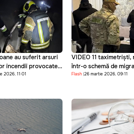
ane au suferit arsuri
VIDEO 11 taximetriști, 
or incendii provocate
într-o schemă de migraț
e 2026, 11:01
Flash
26 martie 2026, 09:11
ță
Au ajutat 400 de bărba
Ucraina să intre ilegal