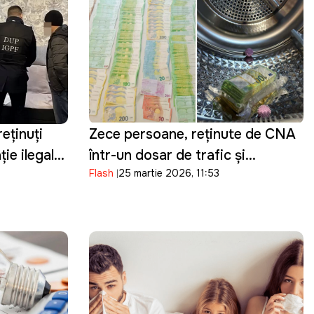
reținuți
Zece persoane, reținute de CNA
ie ilegală:
într-un dosar de trafic și
Flash
25 martie 2026, 11:53
ți din
cumpărare de influență în
 în Moldova
domeniul transportului