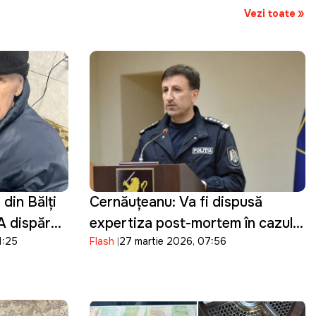
Vezi toate
din Bălți
Cernăuțeanu: Va fi dispusă
 A dispărut
expertiza post-mortem în cazul
1:25
Flash
27 martie 2026, 07:56
Ludmila Vartic