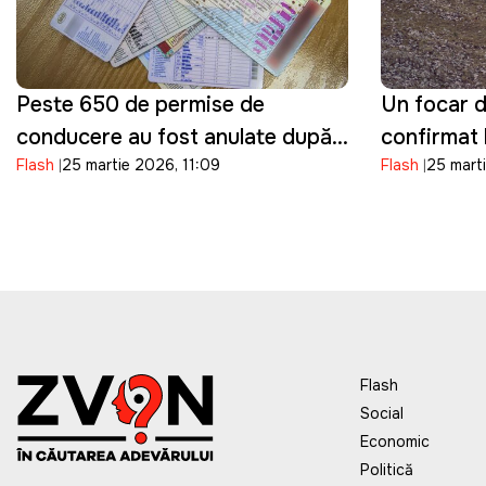
Peste 650 de permise de
Un focar d
conducere au fost anulate după
confirmat 
Flash
25 martie 2026, 11:09
Flash
25 mart
fraude la examenele auto, anunţă
mai multe 
ASP
descoperi
Flash
Social
Economic
Politică