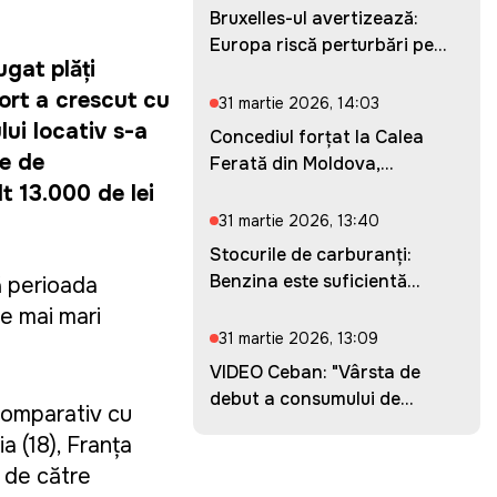
Bruxelles-ul avertizează:
Europa riscă perturbări pe...
ugat plăți
ort a crescut cu
31 martie 2026, 14:03
lui locativ s-a
Concediul forțat la Calea
te de
Ferată din Moldova,
prelung...
lt 13.000 de lei
31 martie 2026, 13:40
Stocurile de carburanți:
Benzina este suficientă
ă perioada
pent...
e mai mari
31 martie 2026, 13:09
VIDEO Ceban: "Vârsta de
debut a consumului de
comparativ cu
droguri...
a (18), Franța
ă de către