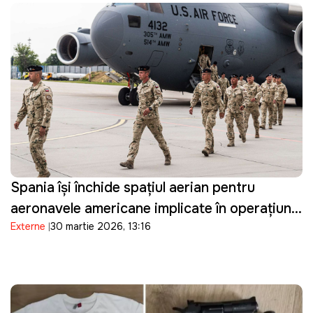
Spania își închide spațiul aerian pentru
aeronavele americane implicate în operațiuni
Externe
30 martie 2026, 13:16
militare împotriva Iranului și restricționează
accesul la bazele sale militare