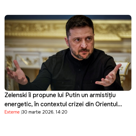
Zelenski îi propune lui Putin un armistițiu
energetic, în contextul crizei din Orientul
Externe
30 martie 2026, 14:20
Mijlociu: "Suntem pregătiți"