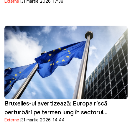
Externe
31 martie 2026, 17:38
Bruxelles-ul avertizează: Europa riscă
perturbări pe termen lung în sectorul
Externe
31 martie 2026, 14:44
energetic