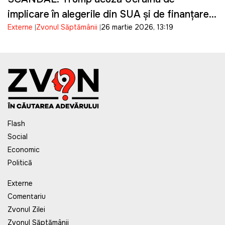
implicare în alegerile din SUA și de finanțarea
Externe
Zvonul Săptămânii
26 martie 2026, 13:19
campaniei lui Biden
Flash
Social
Economic
Politică
Externe
Comentariu
Zvonul Zilei
Zvonul Săptămânii