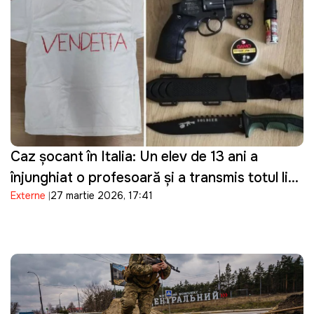
Caz șocant în Italia: Un elev de 13 ani a
înjunghiat o profesoară și a transmis totul live
Externe
27 martie 2026, 17:41
pe Telegram