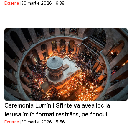
Externe
30 martie 2026, 16:38
prezintă scuze
Ceremonia Luminii Sfinte va avea loc la
Ierusalim în format restrâns, pe fondul
Externe
30 martie 2026, 15:56
tensiunilor de securitate