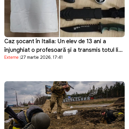
Caz șocant în Italia: Un elev de 13 ani a
înjunghiat o profesoară și a transmis totul live
Externe
27 martie 2026, 17:41
pe Telegram