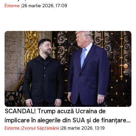
Externe
26 martie 2026, 17:09
SCANDAL! Trump acuză Ucraina de
implicare în alegerile din SUA și de finanțarea
Externe
Zvonul Săptămânii
26 martie 2026, 13:19
campaniei lui Biden