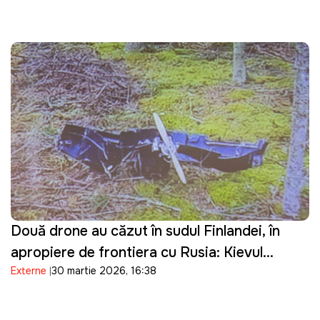
Două drone au căzut în sudul Finlandei, în
apropiere de frontiera cu Rusia: Kievul
Externe
30 martie 2026, 16:38
prezintă scuze