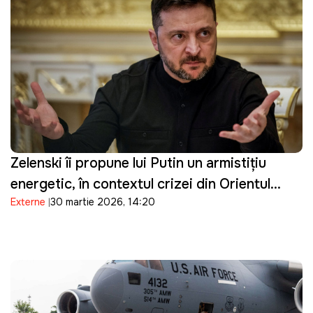
Zelenski îi propune lui Putin un armistițiu
energetic, în contextul crizei din Orientul
Externe
30 martie 2026, 14:20
Mijlociu: "Suntem pregătiți"