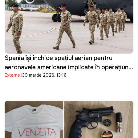
Spania își închide spațiul aerian pentru
aeronavele americane implicate în operațiuni
Externe
30 martie 2026, 13:16
militare împotriva Iranului și restricționează
accesul la bazele sale militare