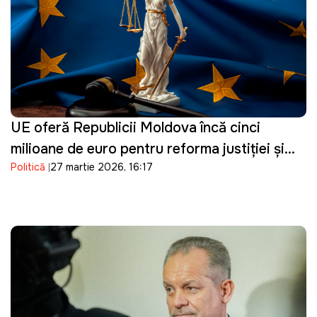
UE oferă Republicii Moldova încă cinci
milioane de euro pentru reforma justiției și
Politică
27 martie 2026, 16:17
consolidarea procesului de vetting