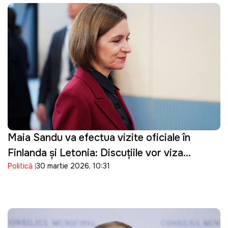
Maia Sandu va efectua vizite oficiale în
Finlanda și Letonia: Discuțiile vor viza
Politică
30 martie 2026, 10:31
parcursul european al Republicii Moldova