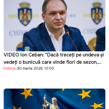
VIDEO Ion Ceban: "Dacă treceți pe undeva și
vedeți o bunicuță care vinde flori de sezon,
Politică
30 martie 2026, 10:00
cumpărați un buchet"