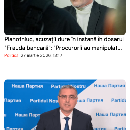
Plahotniuc, acuzații dure în instanță în dosarul
"Frauda bancară": "Procurorii au manipulat
Politică
27 martie 2026, 13:17
probele"