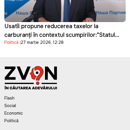
Usatîi propune reducerea taxelor la
carburanți în contextul scumpirilor:"Statul
Politică
27 martie 2026, 12:28
câștigă, oamenii suferă"
Flash
Social
Economic
Politică