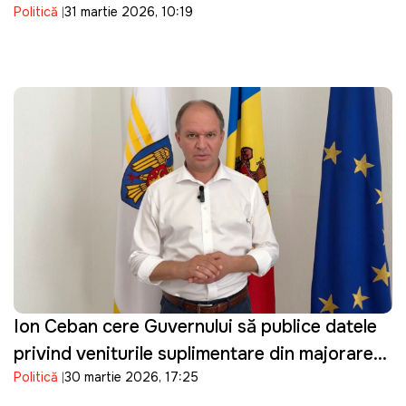
Politică
31 martie 2026, 10:19
dronă de tip Shahed: "O încălcare gravă"
Ion Ceban cere Guvernului să publice datele
privind veniturile suplimentare din majorarea
Politică
30 martie 2026, 17:25
prețurilor la carburanți