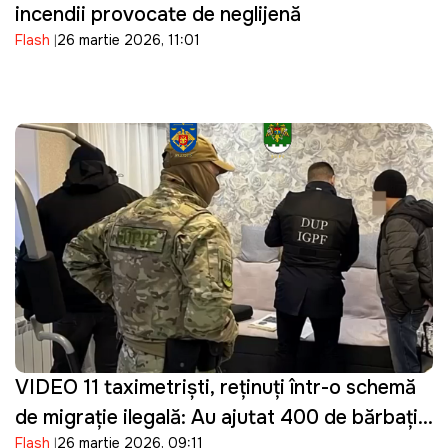
incendii provocate de neglijență
Flash
26 martie 2026, 11:01
VIDEO 11 taximetriști, reținuți într-o schemă
de migrație ilegală: Au ajutat 400 de bărbați
Flash
26 martie 2026, 09:11
din Ucraina să intre ilegal în Moldova