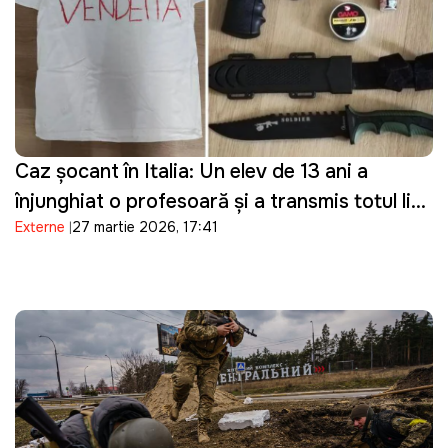
Caz șocant în Italia: Un elev de 13 ani a
înjunghiat o profesoară și a transmis totul live
Externe
27 martie 2026, 17:41
pe Telegram