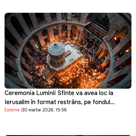
Ceremonia Luminii Sfinte va avea loc la
Ierusalim în format restrâns, pe fondul
Externe
30 martie 2026, 15:56
tensiunilor de securitate