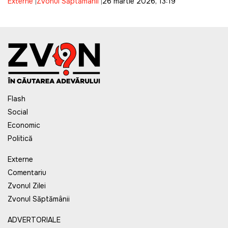
Externe
Zvonul Săptămânii
26 martie 2026, 13:19
campaniei lui Biden
Flash
Social
Economic
Politică
Externe
Comentariu
Zvonul Zilei
Zvonul Săptămânii
ADVERTORIALE