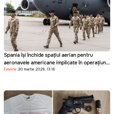
Spania își închide spațiul aerian pentru
aeronavele americane implicate în operațiuni
Externe
30 martie 2026, 13:16
militare împotriva Iranului și restricționează
accesul la bazele sale militare