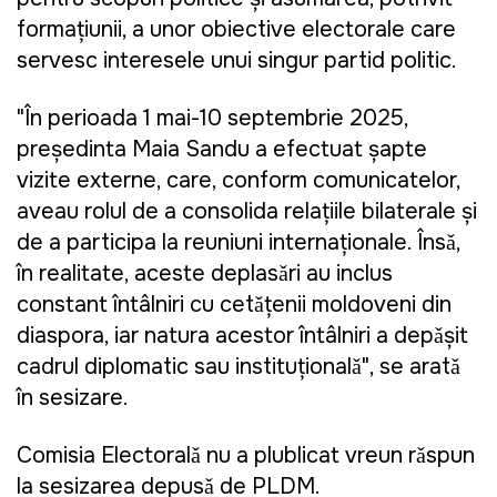
formațiunii, a unor obiective electorale care
servesc interesele unui singur partid politic.
"În perioada 1 mai-10 septembrie 2025,
președinta Maia Sandu a efectuat şapte
vizite externe, care, conform comunicatelor,
aveau rolul de a consolida relațiile bilaterale și
de a participa la reuniuni internaționale. Însǎ,
în realitate, aceste deplasǎri au inclus
constant întâlniri cu cetǎțenii moldoveni din
diaspora, iar natura acestor întâlniri a depǎșit
cadrul diplomatic sau instituționalǎ", se aratǎ
în sesizare.
Comisia Electoralǎ nu a plublicat vreun rǎspun
la sesizarea depusǎ de PLDM.