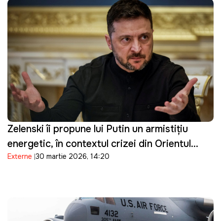
Zelenski îi propune lui Putin un armistițiu
energetic, în contextul crizei din Orientul
Externe
30 martie 2026, 14:20
Mijlociu: "Suntem pregătiți"