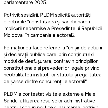
parlamentare 2025.
Potrivit sesizǎrii, PLDM solicitǎ autoritǎții
electorale "constatarea și sancționarea
implicǎrii nepermise a Președintelui Republicii
Moldova" în campania electoralǎ.
Formațiunea face referire la "un șir de acțiuni
și declarații publice care, prin conținutul și
modul de desfǎșurare, contravin principiilor
constituționale și prevederilor legale privind
neutralitatea instituțiilor statului și egalitatea
de șanse dintre concurenții electorali".
PLDM a contestat vizitele externe a Maiei
Sandu, utilizarea resurselor administrative
pentru scopuri politice și asumarea, potrivit