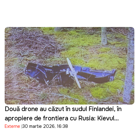
Două drone au căzut în sudul Finlandei, în
apropiere de frontiera cu Rusia: Kievul
Externe
30 martie 2026, 16:38
prezintă scuze