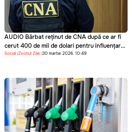
AUDIO Bărbat reținut de CNA după ce ar fi
cerut 400 de mii de dolari pentru influențarea
Social
Zvonul Zilei
30 martie 2026, 10:49
unei decizii într-un dosar penal