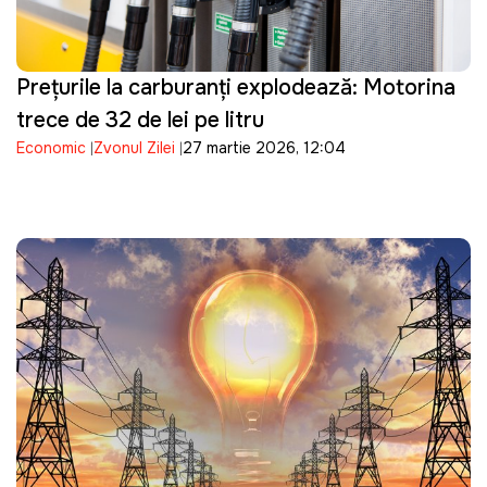
Prețurile la carburanți explodează: Motorina
trece de 32 de lei pe litru
Economic
Zvonul Zilei
27 martie 2026, 12:04