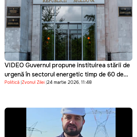
VIDEO Guvernul propune instituirea stării de
urgență în sectorul energetic timp de 60 de
Politică
Zvonul Zilei
24 martie 2026, 11:48
zile, după deconectarea liniei Isaccea–
Vulcănești