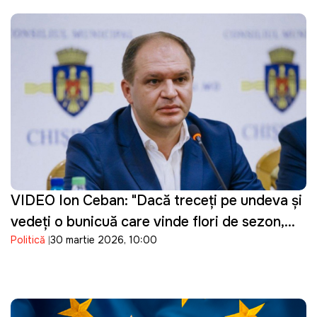
VIDEO Ion Ceban: "Dacă treceți pe undeva și
vedeți o bunicuță care vinde flori de sezon,
Politică
30 martie 2026, 10:00
cumpărați un buchet"