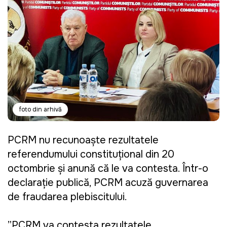
foto din arhivă
PCRM nu recunoaște rezultatele
referendumului constituțional din 20
octombrie și anunță că le va contesta. Într-o
declarație publică, PCRM acuză guvernarea
de fraudarea plebiscitului.
”PCRM va contesta rezultatele