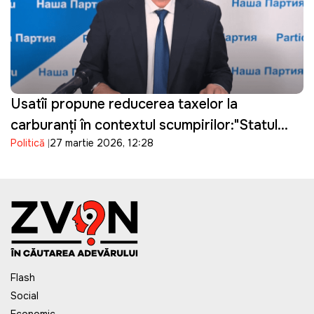
Usatîi propune reducerea taxelor la
carburanți în contextul scumpirilor:"Statul
Politică
27 martie 2026, 12:28
câștigă, oamenii suferă"
Flash
Social