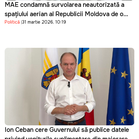
MAE condamnă survolarea neautorizată a
spațiului aerian al Republicii Moldova de o
Politică
31 martie 2026, 10:19
dronă de tip Shahed: "O încălcare gravă"
Ion Ceban cere Guvernului să publice datele