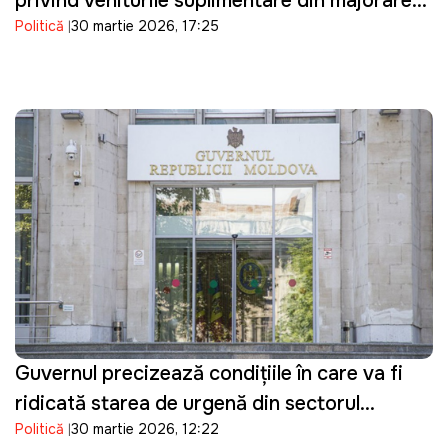
privind veniturile suplimentare din majorarea
Politică
30 martie 2026, 17:25
prețurilor la carburanți
Guvernul precizează condițiile în care va fi
ridicată starea de urgență din sectorul
Politică
30 martie 2026, 12:22
energetic