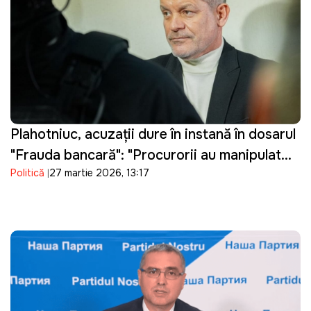
Plahotniuc, acuzații dure în instanță în dosarul
"Frauda bancară": "Procurorii au manipulat
Politică
27 martie 2026, 13:17
probele"