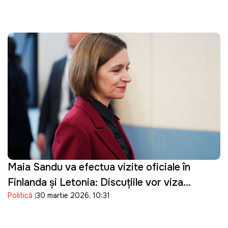
Maia Sandu va efectua vizite oficiale în
Finlanda și Letonia: Discuțiile vor viza
Politică
30 martie 2026, 10:31
parcursul european al Republicii Moldova