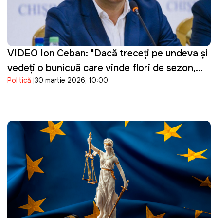
VIDEO Ion Ceban: "Dacă treceți pe undeva și
vedeți o bunicuță care vinde flori de sezon,
Politică
30 martie 2026, 10:00
cumpărați un buchet"