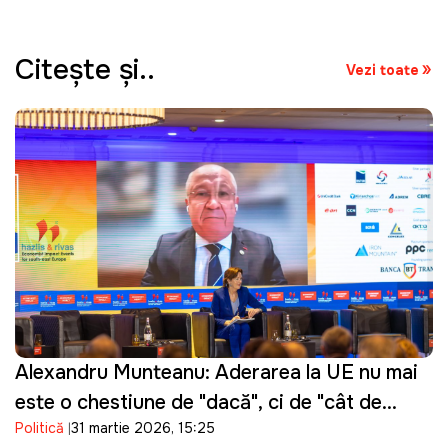
Citeşte şi..
Vezi toate
Alexandru Munteanu: Aderarea la UE nu mai
este o chestiune de "dacă", ci de "cât de
Politică
31 martie 2026, 15:25
repede"