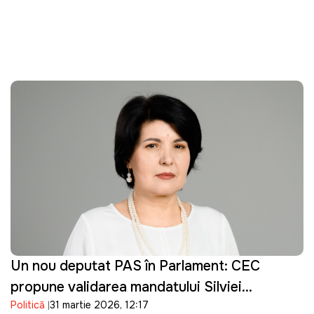
Un nou deputat PAS în Parlament: CEC
propune validarea mandatului Silviei
Politică
31 martie 2026, 12:17
Bondarenco