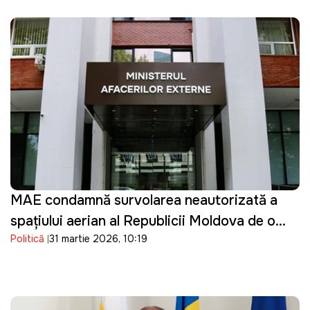
MAE condamnă survolarea neautorizată a
spațiului aerian al Republicii Moldova de o
Politică
31 martie 2026, 10:19
dronă de tip Shahed: "O încălcare gravă"