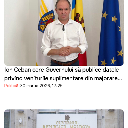
Ion Ceban cere Guvernului să publice datele
privind veniturile suplimentare din majorarea
Politică
30 martie 2026, 17:25
prețurilor la carburanți