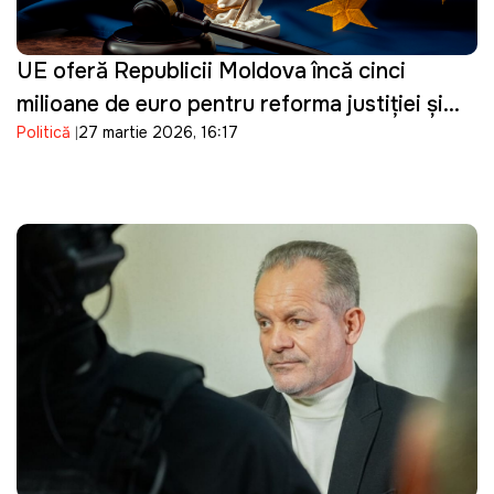
UE oferă Republicii Moldova încă cinci
milioane de euro pentru reforma justiției și
Politică
27 martie 2026, 16:17
consolidarea procesului de vetting