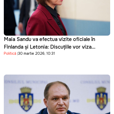
Maia Sandu va efectua vizite oficiale în
Finlanda și Letonia: Discuțiile vor viza
Politică
30 martie 2026, 10:31
parcursul european al Republicii Moldova