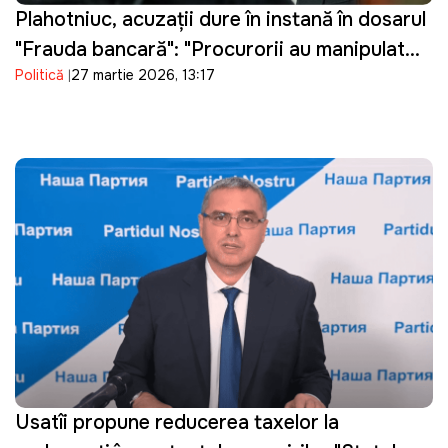
Plahotniuc, acuzații dure în instanță în dosarul
"Frauda bancară": "Procurorii au manipulat
Politică
27 martie 2026, 13:17
probele"
Usatîi propune reducerea taxelor la