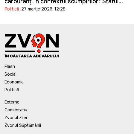
carburanți în contextul scumpirilor:"Statul
Politică
27 martie 2026, 12:28
câștigă, oamenii suferă"
Flash
Social
Economic
Politică
Externe
Comentariu
Zvonul Zilei
Zvonul Săptămânii