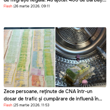
Flash
26 martie 2026, 09:11
din Ucraina să intre ilegal în Moldova
Zece persoane, reținute de CNA într-un
dosar de trafic și cumpărare de influență în
Flash
25 martie 2026, 11:53
domeniul transportului