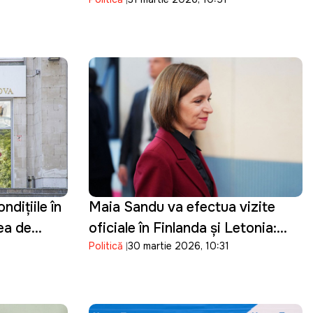
lviei
dițiile în
Maia Sandu va efectua vizite
rea de
oficiale în Finlanda și Letonia:
Politică
30 martie 2026, 10:31
ergetic
Discuțiile vor viza parcursul
european al Republicii Moldova