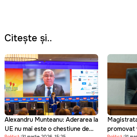
Citeşte şi..
Alexandru Munteanu: Aderarea la
Magistrat
UE nu mai este o chestiune de
promovat v
Politică
31 martie 2026, 15:25
Politică
31 ma