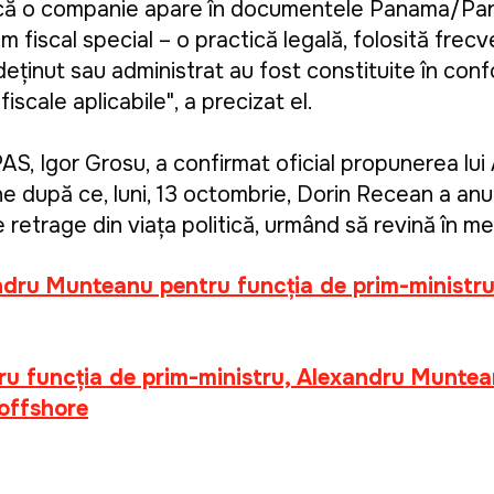
fapt că o companie apare în documentele Panama/P
m fiscal special – o practică legală, folosită frecve
eținut sau administrat au fost constituite în con
iscale aplicabile", a precizat el.
AS, Igor Grosu, a confirmat oficial propunerea lui
e după ce, luni, 13 octombrie, Dorin Recean a anun
retrage din viața politică, urmând să revină în med
ndru Munteanu pentru funcția de prim-ministru 
u funcția de prim-ministru, Alexandru Muntea
 offshore