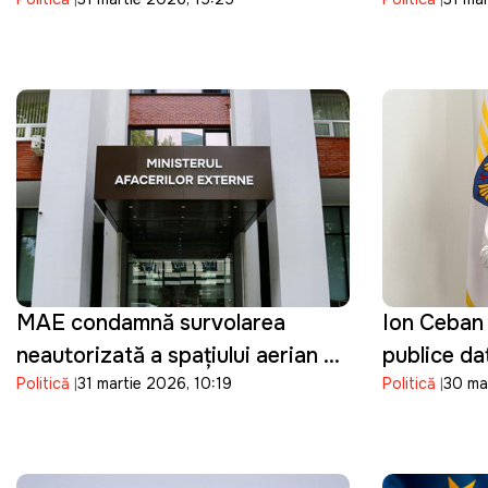
"dacă", ci de "cât de repede"
funcția de
MAE condamnă survolarea
Ion Ceban 
neautorizată a spațiului aerian al
publice dat
Politică
31 martie 2026, 10:19
Politică
30 ma
Republicii Moldova de o dronă
suplimenta
de tip Shahed: "O încălcare
prețurilor 
gravă"