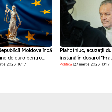
epublicii Moldova încă
Plahotniuc, acuzații du
oane de euro pentru
instanță în dosarul "Fr
rtie 2026, 16:17
Politică
27 martie 2026, 13:17
tiției și consolidarea
bancară": "Procurorii 
 de vetting
manipulat probele"