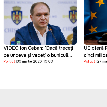
VIDEO Ion Ceban: "Dacă treceți
UE oferă R
pe undeva și vedeți o bunicuță
cinci mili
Politică
30 martie 2026, 10:00
Politică
27 ma
care vinde flori de sezon,
reforma jus
cumpărați un buchet"
procesului