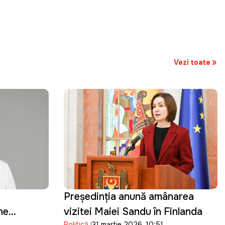
Vezi toate
Președinția anunță amânarea
ne
vizitei Maiei Sandu în Finlanda
Politică
31 martie 2026, 10:51