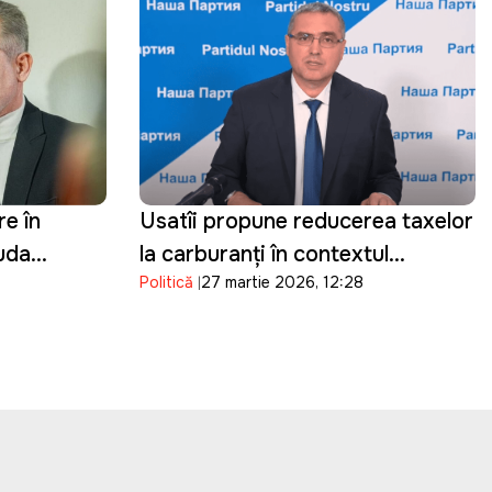
re în
Usatîi propune reducerea taxelor
auda
la carburanți în contextul
Politică
27 martie 2026, 12:28
au
scumpirilor:"Statul câștigă,
oamenii suferă"