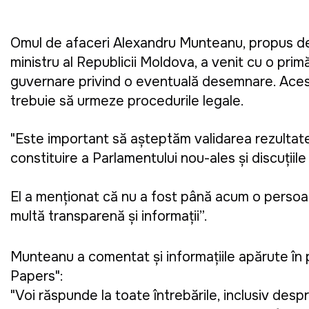
Omul de afaceri Alexandru Munteanu, propus de P
ministru al Republicii Moldova, a venit cu o prim
guvernare privind o eventuală desemnare. Acest
trebuie să urmeze procedurile legale.
"Este important să așteptăm validarea rezultate
constituire a Parlamentului nou-ales și discuții
El a menționat că nu a fost până acum o persoană
multă transparență și informații”.
Munteanu a comentat și informațiile apărute în p
Papers":
"Voi răspunde la toate întrebările, inclusiv des