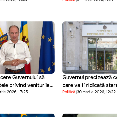
 judecător la CSJ
validarea mandatului Si
Bondarenco
cere Guvernului să
Guvernul precizează con
ele privind veniturile
care va fi ridicată sta
rtie 2026, 17:25
Politică
30 martie 2026, 12:22
re din majorarea
urgență din sectorul en
la carburanți