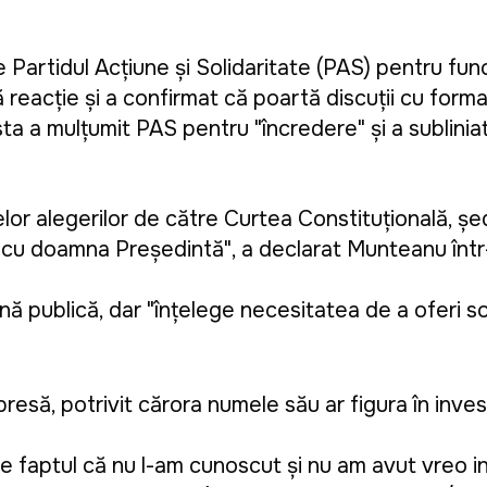
artidul Acțiune și Solidaritate (PAS) pentru func
ă reacție și a confirmat că poartă discuții cu form
a a mulțumit PAS pentru "încredere" și a sublinia
lor alegerilor de către Curtea Constituțională, șe
le cu doamna Președintă", a declarat Munteanu într
 publică, dar "înțelege necesitatea de a oferi so
resă, potrivit cărora numele său ar figura în inves
pre faptul că nu l-am cunoscut și nu am avut vreo i