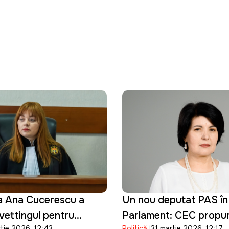
a Ana Cucerescu a
Un nou deputat PAS în
ettingul pentru
Parlament: CEC propu
rtie 2026, 12:43
Politică
31 martie 2026, 12:17