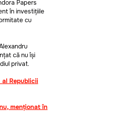
andora Papers
nt în investițiile
formitate cu
 Alexandru
țat că nu își
iul privat.
al Republicii
nu, menționat în