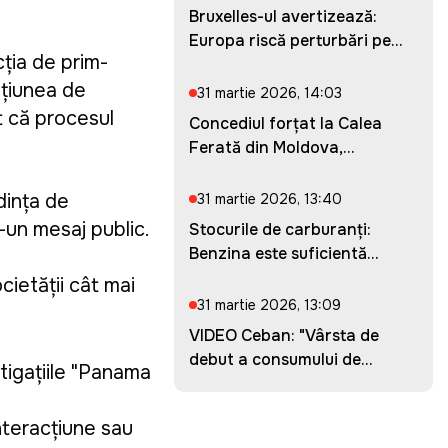
Bruxelles-ul avertizează:
Europa riscă perturbări pe...
ția de prim-
ațiunea de
31 martie 2026, 14:03
t că procesul
Concediul forțat la Calea
Ferată din Moldova,
prelung...
dința de
31 martie 2026, 13:40
-un mesaj public.
Stocurile de carburanți:
Benzina este suficientă
pent...
cietății cât mai
31 martie 2026, 13:09
VIDEO Ceban: "Vârsta de
debut a consumului de
tigațiile "Panama
droguri...
nteracțiune sau