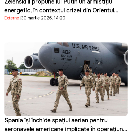
Zelenski îi propune lui Putin un armistițiu
energetic, în contextul crizei din Orientul
Externe
30 martie 2026, 14:20
Mijlociu: "Suntem pregătiți"
Spania își închide spațiul aerian pentru
aeronavele americane implicate în operațiuni