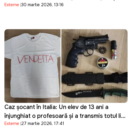
Externe
30 martie 2026, 13:16
militare împotriva Iranului și restricționează
accesul la bazele sale militare
Caz șocant în Italia: Un elev de 13 ani a
înjunghiat o profesoară și a transmis totul live
Externe
27 martie 2026, 17:41
pe Telegram