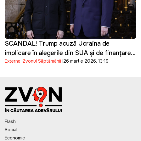
SCANDAL! Trump acuză Ucraina de
implicare în alegerile din SUA și de finanțarea
Externe
Zvonul Săptămânii
26 martie 2026, 13:19
campaniei lui Biden
Flash
Social
Economic