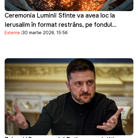
Ceremonia Luminii Sfinte va avea loc la
Ierusalim în format restrâns, pe fondul
Externe
30 martie 2026, 15:56
tensiunilor de securitate