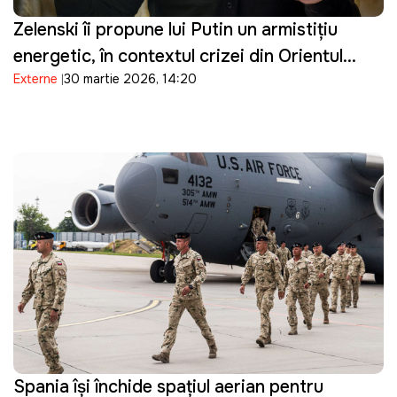
Zelenski îi propune lui Putin un armistițiu
energetic, în contextul crizei din Orientul
Externe
30 martie 2026, 14:20
Mijlociu: "Suntem pregătiți"
Spania își închide spațiul aerian pentru