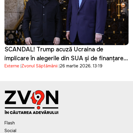
SCANDAL! Trump acuză Ucraina de
implicare în alegerile din SUA și de finanțarea
Externe
Zvonul Săptămânii
26 martie 2026, 13:19
campaniei lui Biden
Flash
Social