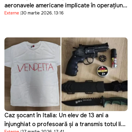
aeronavele americane implicate în operațiuni
Externe
30 martie 2026, 13:16
militare împotriva Iranului și restricționează
accesul la bazele sale militare
Caz șocant în Italia: Un elev de 13 ani a
înjunghiat o profesoară și a transmis totul live
Externe
27 martie 2026, 17:41