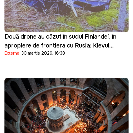
Două drone au căzut în sudul Finlandei, în
apropiere de frontiera cu Rusia: Kievul
Externe
30 martie 2026, 16:38
prezintă scuze