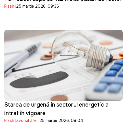
Flash
25 martie 2026, 09:36
descoperite moarte pe Nistru
Starea de urgență în sectorul energetic a
intrat în vigoare
Flash
Zvonul Zilei
25 martie 2026, 08:04