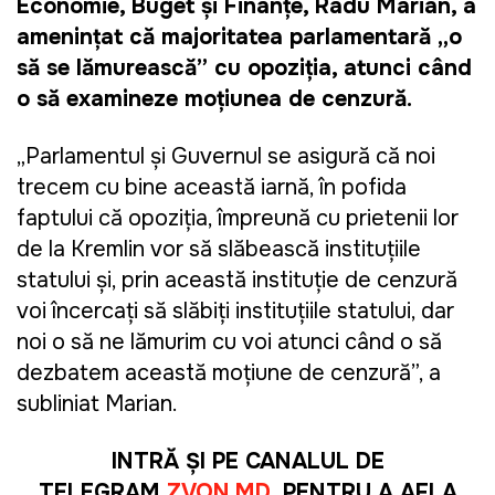
Economie, Buget și Finanțe, Radu Marian, a
amenințat că majoritatea parlamentară „o
să se lămurească” cu opoziția, atunci când
o să examineze moțiunea de cenzură.
„Parlamentul și Guvernul se asigură că noi
trecem cu bine această iarnă, în pofida
faptului că opoziția, împreună cu prietenii lor
de la Kremlin vor să slăbească instituțiile
statului și, prin această instituție de cenzură
voi încercați să slăbiți instituțiile statului, dar
noi o să ne lămurim cu voi atunci când o să
dezbatem această moțiune de cenzură”, a
subliniat Marian.
INTRĂ ȘI PE CANALUL DE
TELEGRAM
ZVON.MD
, PENTRU A AFLA