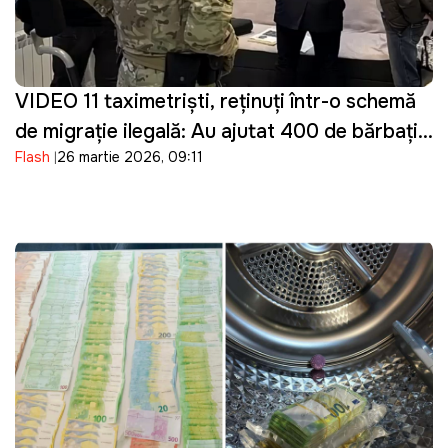
VIDEO 11 taximetriști, reținuți într-o schemă
de migrație ilegală: Au ajutat 400 de bărbați
Flash
26 martie 2026, 09:11
din Ucraina să intre ilegal în Moldova