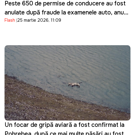
Peste 650 de permise de conducere au fost
anulate după fraude la examenele auto, anunţă
Flash
25 martie 2026, 11:09
ASP
Un focar de gripă aviară a fost confirmat la
Pohrebea, după ce mai multe păsări au fost