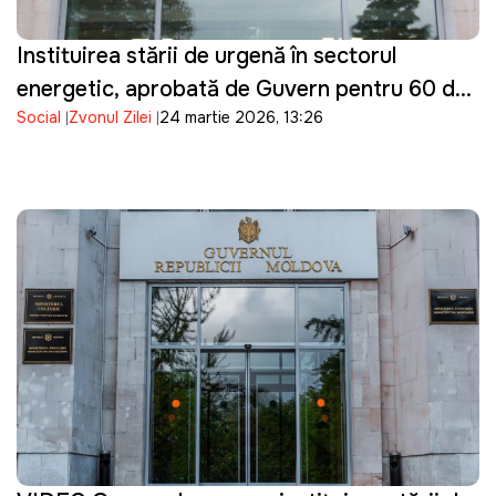
Instituirea stării de urgență în sectorul
energetic, aprobată de Guvern pentru 60 de
Social
Zvonul Zilei
24 martie 2026, 13:26
zile