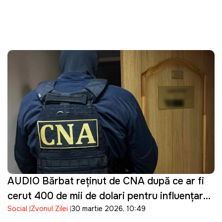
AUDIO Bărbat reținut de CNA după ce ar fi
cerut 400 de mii de dolari pentru influențarea
Social
Zvonul Zilei
30 martie 2026, 10:49
unei decizii într-un dosar penal