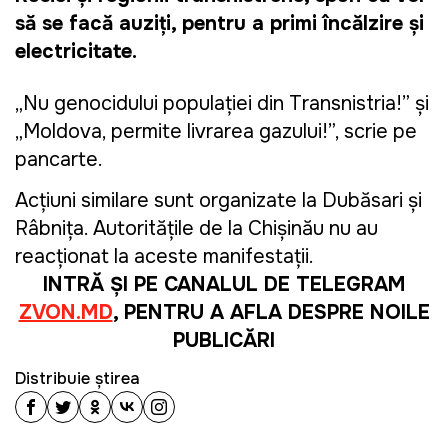
să se facă auziți, pentru a primi încălzire și
electricitate.
„Nu genocidului populației din Transnistria!” și
„Moldova, permite livrarea gazului!”, scrie pe
pancarte.
Acțiuni similare sunt organizate la Dubăsari și
Râbnița.
Autoritățile de la Chișinău nu au
reacționat la aceste manifestații.
INTRĂ ȘI PE CANALUL DE TELEGRAM
ZVON.MD
, PENTRU A AFLA DESPRE NOILE
PUBLICĂRI
Distribuie știrea