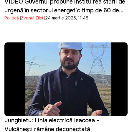
VIDEO Guvernul propune instituirea stării de
urgență în sectorul energetic timp de 60 de
Politică
Zvonul Zilei
24 martie 2026, 11:48
zile, după deconectarea liniei Isaccea–
Vulcănești
Junghietu: Linia electrică Isaccea –
Vulcănești rămâne deconectată