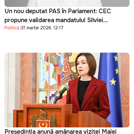
Un nou deputat PAS în Parlament: CEC
propune validarea mandatului Silviei
Politică
31 martie 2026, 12:17
Bondarenco
Președinția anunță amânarea vizitei Maiei