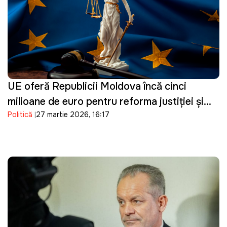
UE oferă Republicii Moldova încă cinci
milioane de euro pentru reforma justiției și
Politică
27 martie 2026, 16:17
consolidarea procesului de vetting