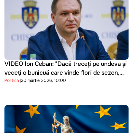
VIDEO Ion Ceban: "Dacă treceți pe undeva și
vedeți o bunicuță care vinde flori de sezon,
Politică
30 martie 2026, 10:00
cumpărați un buchet"