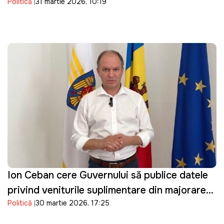
Politică
31 martie 2026, 10:19
dronă de tip Shahed: "O încălcare gravă"
Ion Ceban cere Guvernului să publice datele
privind veniturile suplimentare din majorarea
Politică
30 martie 2026, 17:25
prețurilor la carburanți