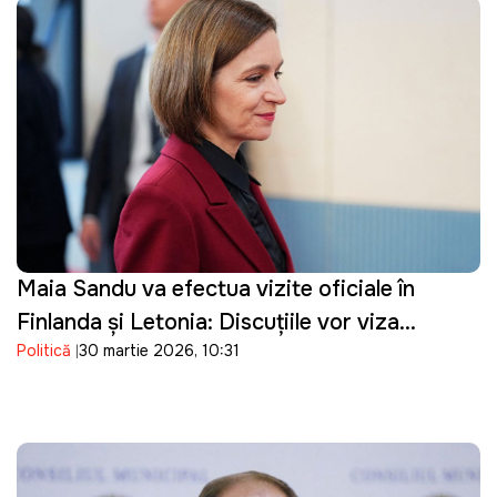
Maia Sandu va efectua vizite oficiale în
Finlanda și Letonia: Discuțiile vor viza
Politică
30 martie 2026, 10:31
parcursul european al Republicii Moldova