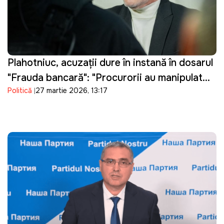
Plahotniuc, acuzații dure în instanță în dosarul
"Frauda bancară": "Procurorii au manipulat
Politică
27 martie 2026, 13:17
probele"