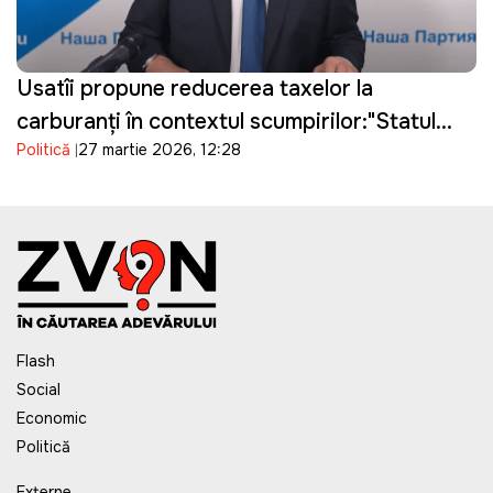
Usatîi propune reducerea taxelor la
carburanți în contextul scumpirilor:"Statul
Politică
27 martie 2026, 12:28
câștigă, oamenii suferă"
Flash
Social
Economic
Politică
Externe