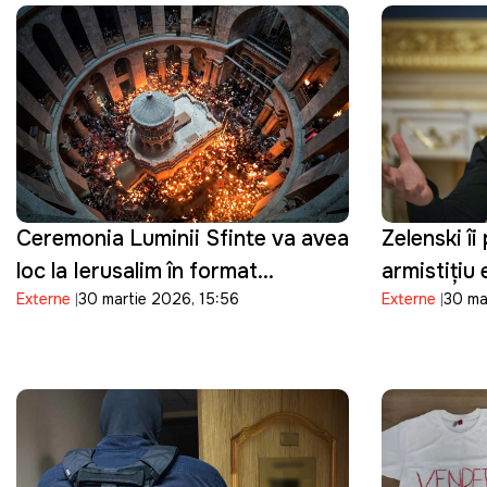
Ceremonia Luminii Sfinte va avea
Zelenski îi
loc la Ierusalim în format
armistițiu 
Externe
30 martie 2026, 15:56
Externe
30 ma
restrâns, pe fondul tensiunilor de
crizei din 
securitate
"Suntem pr