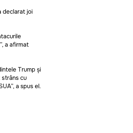
 declarat joi
atacurile
”, a afirmat
intele Trump și
t strâns cu
 SUA”, a spus el.