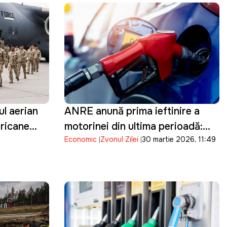
ul aerian
ANRE anunță prima ieftinire a
ricane
motorinei din ultima perioadă:
Economic
Zvonul Zilei
30 martie 2026, 11:49
militare
Prețul scade cu 17 bani
 la bazele