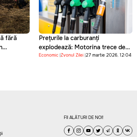
ă fără
Prețurile la carburanți
n
explodează: Motorina trece de
Economic
Zvonul Zilei
27 martie 2026, 12:04
32 de lei pe litru
FII ALĂTURI DE NOI!
ii