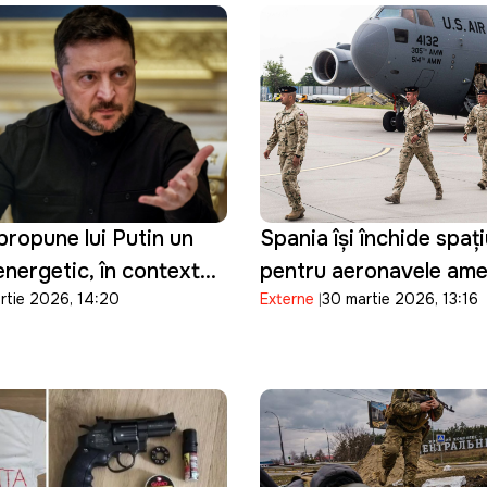
 propune lui Putin un
Spania își închide spați
energetic, în contextul
pentru aeronavele ame
rtie 2026, 14:20
Externe
30 martie 2026, 13:16
Orientul Mijlociu:
implicate în operațiuni 
egătiți"
împotriva Iranului și
restricționează accesul
sale militare