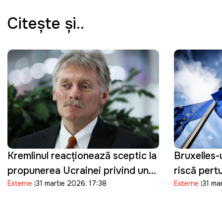
Citeşte şi..
Kremlinul reacționează sceptic la
Bruxelles-
propunerea Ucrainei privind un
riscă pert
Externe
31 martie 2026, 17:38
Externe
31 ma
armistițiu de Paște
sectorul e