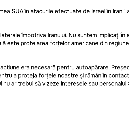
rtea SUA în atacurile efectuate de Israel în Iran”, a
ilaterale împotriva Iranului. Nu suntem implicați în 
pală este protejarea forțelor americane din regiune
ă acțiune era necesară pentru autoapărare. Președ
ntru a proteja forțele noastre și rămân în contac
anul nu ar trebui să vizeze interesele sau personalul