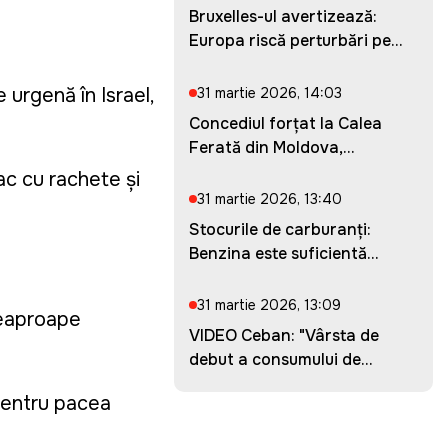
Bruxelles-ul avertizează:
Europa riscă perturbări pe...
 urgență în Israel,
31 martie 2026, 14:03
Concediul forțat la Calea
Ferată din Moldova,
prelung...
tac cu rachete și
31 martie 2026, 13:40
Stocurile de carburanți:
Benzina este suficientă
pent...
31 martie 2026, 13:09
deaproape
VIDEO Ceban: "Vârsta de
debut a consumului de
droguri...
pentru pacea