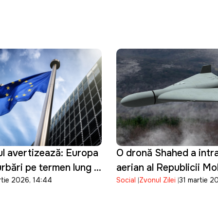
ul avertizează: Europa
O dronă Shahed a intrat
urbări pe termen lung în
aerian al Republicii M
rtie 2026, 14:44
Social
Zvonul Zilei
31 martie 2
nergetic