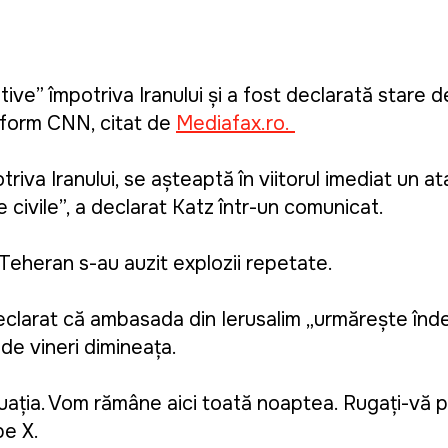
ive” împotriva Iranului și a fost declarată stare de
 conform CNN, citat de
Mediafax.ro.
otriva Iranului, se așteaptă în viitorul imediat un a
le civile”, a declarat Katz într-un comunicat.
Teheran s-au auzit explozii repetate.
eclarat că ambasada din Ierusalim „urmărește în
 de vineri dimineața.
ația. Vom rămâne aici toată noaptea. Rugați-vă 
pe X.