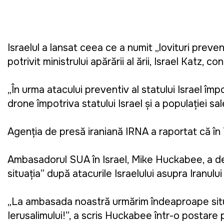
Israelul a lansat ceea ce a numit „lovituri prevent
potrivit ministrului apărării al țării, Israel Katz,
„În urma atacului preventiv al statului Israel împ
drone împotriva statului Israel și a populației sa
Agenția de presă iraniană IRNA a raportat că în 
Ambasadorul SUA în Israel, Mike Huckabee, a d
situația” după atacurile Israelului asupra Iranului
„La ambasada noastră urmărim îndeaproape situ
Ierusalimului!”, a scris Huckabee într-o postare 