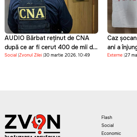
AUDIO Bărbat reținut de CNA
Caz șocant 
după ce ar fi cerut 400 de mii de
ani a înjun
Social
Zvonul Zilei
30 martie 2026, 10:49
Externe
27 ma
dolari pentru influențarea unei
transmis t
decizii într-un dosar penal
Flash
Social
Economic