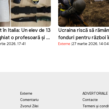
în Italia: Un elev de 13
Ucraina riscă să rămân
ghiat o profesoară și a
fonduri pentru război î
rtie 2026, 17:41
Externe
27 martie 2026, 14:04
otul live pe Telegram
următoarele două luni
Externe
ADVERTORIALE
Comentariu
Contacte
Zvonul Zilei
Termeni și condiț