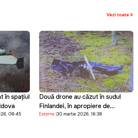
Vezi toate
 în spațiul
Două drone au căzut în sudul
oldova
Finlandei, în apropiere de
026, 08:45
Externe
30 martie 2026, 16:38
frontiera cu Rusia: Kievul
prezintă scuze