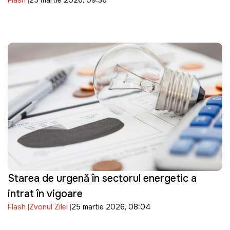
Flash
25 martie 2026, 09:36
descoperite moarte pe Nistru
Starea de urgență în sectorul energetic a
intrat în vigoare
Flash
Zvonul Zilei
25 martie 2026, 08:04