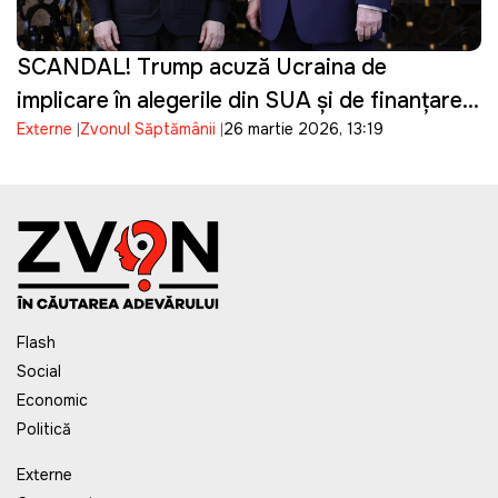
SCANDAL! Trump acuză Ucraina de
implicare în alegerile din SUA și de finanțarea
Externe
Zvonul Săptămânii
26 martie 2026, 13:19
campaniei lui Biden
Flash
Social
Economic
Politică
Externe