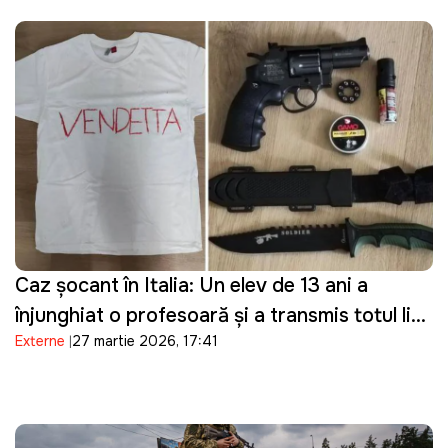
Caz șocant în Italia: Un elev de 13 ani a
înjunghiat o profesoară și a transmis totul live
Externe
27 martie 2026, 17:41
pe Telegram