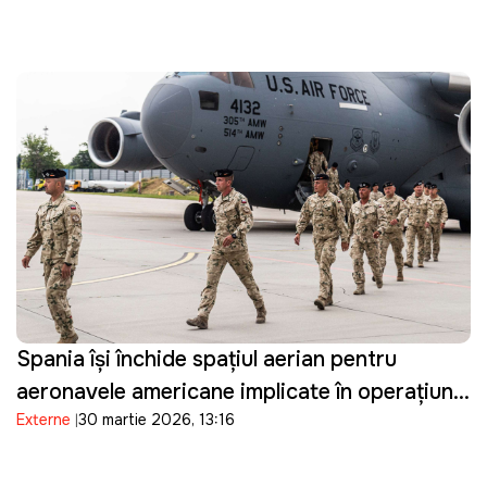
Spania își închide spațiul aerian pentru
aeronavele americane implicate în operațiuni
Externe
30 martie 2026, 13:16
militare împotriva Iranului și restricționează
accesul la bazele sale militare