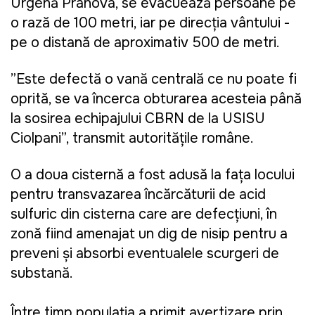
Urgență Prahova, se evacuează persoane pe
o rază de 100 metri, iar pe direcția vântului -
pe o distanță de aproximativ 500 de metri.
”Este defectă o vană centrală ce nu poate fi
oprită, se va încerca obturarea acesteia până
la sosirea echipajului CBRN de la USISU
Ciolpani”, transmit autoritățile române.
O a doua cisternă a fost adusă la fața locului
pentru transvazarea încărcăturii de acid
sulfuric din cisterna care are defecțiuni, în
zonă fiind amenajat un dig de nisip pentru a
preveni și absorbi eventualele scurgeri de
substanță.
Între timp populația a primit avertizare prin