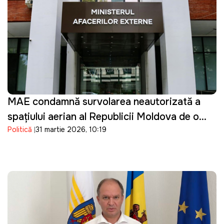
MAE condamnă survolarea neautorizată a
spațiului aerian al Republicii Moldova de o
Politică
31 martie 2026, 10:19
dronă de tip Shahed: "O încălcare gravă"