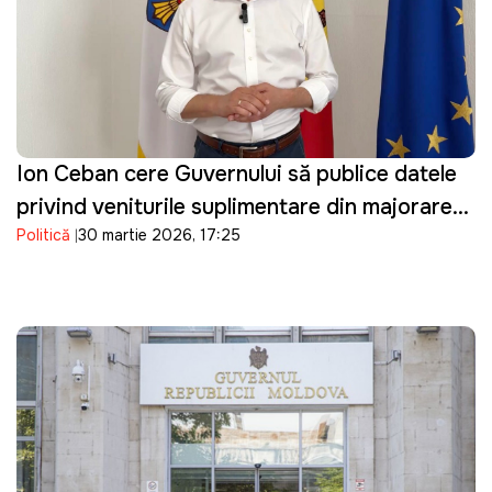
Ion Ceban cere Guvernului să publice datele
privind veniturile suplimentare din majorarea
Politică
30 martie 2026, 17:25
prețurilor la carburanți