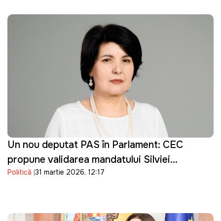
Un nou deputat PAS în Parlament: CEC
propune validarea mandatului Silviei
Politică
31 martie 2026, 12:17
Bondarenco