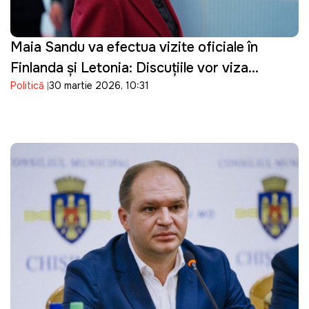
Maia Sandu va efectua vizite oficiale în
Finlanda și Letonia: Discuțiile vor viza
Politică
30 martie 2026, 10:31
parcursul european al Republicii Moldova