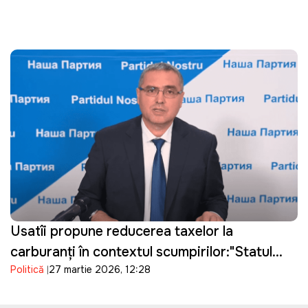
Usatîi propune reducerea taxelor la
carburanți în contextul scumpirilor:"Statul
Politică
27 martie 2026, 12:28
câștigă, oamenii suferă"