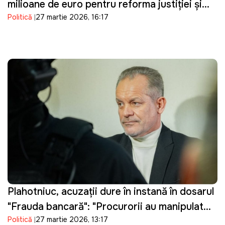
milioane de euro pentru reforma justiției și
Politică
27 martie 2026, 16:17
consolidarea procesului de vetting
Plahotniuc, acuzații dure în instanță în dosarul
"Frauda bancară": "Procurorii au manipulat
Politică
27 martie 2026, 13:17
probele"