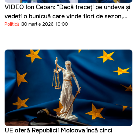
VIDEO Ion Ceban: "Dacă treceți pe undeva și
vedeți o bunicuță care vinde flori de sezon,
Politică
30 martie 2026, 10:00
cumpărați un buchet"
UE oferă Republicii Moldova încă cinci