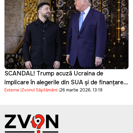
SCANDAL! Trump acuză Ucraina de
implicare în alegerile din SUA și de finanțarea
Externe
Zvonul Săptămânii
26 martie 2026, 13:19
campaniei lui Biden