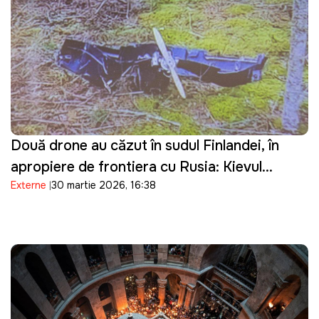
Două drone au căzut în sudul Finlandei, în
apropiere de frontiera cu Rusia: Kievul
Externe
30 martie 2026, 16:38
prezintă scuze