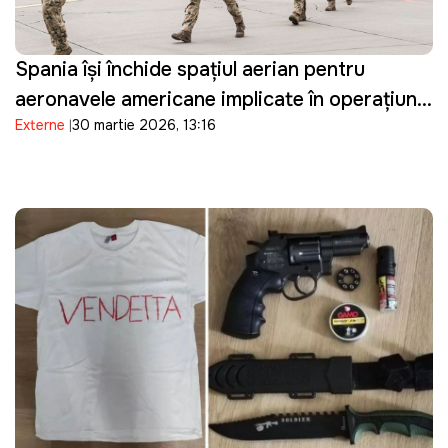
Spania își închide spațiul aerian pentru
aeronavele americane implicate în operațiuni
Externe
30 martie 2026, 13:16
militare împotriva Iranului și restricționează
accesul la bazele sale militare