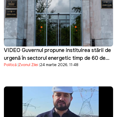
VIDEO Guvernul propune instituirea stării de
urgență în sectorul energetic timp de 60 de
Politică
Zvonul Zilei
24 martie 2026, 11:48
zile, după deconectarea liniei Isaccea–
Vulcănești