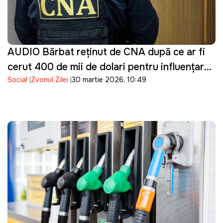
AUDIO Bărbat reținut de CNA după ce ar fi
cerut 400 de mii de dolari pentru influențarea
Social
Zvonul Zilei
30 martie 2026, 10:49
unei decizii într-un dosar penal