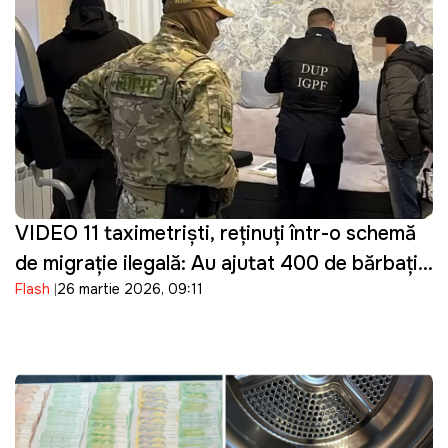
VIDEO 11 taximetriști, reținuți într-o schemă
de migrație ilegală: Au ajutat 400 de bărbați
Flash
26 martie 2026, 09:11
din Ucraina să intre ilegal în Moldova