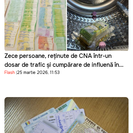
Zece persoane, reținute de CNA într-un
dosar de trafic și cumpărare de influență în
Flash
25 martie 2026, 11:53
domeniul transportului