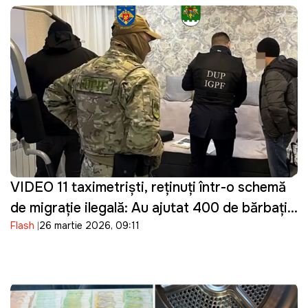
VIDEO 11 taximetriști, reținuți într-o schemă
de migrație ilegală: Au ajutat 400 de bărbați
Flash
26 martie 2026, 09:11
din Ucraina să intre ilegal în Moldova