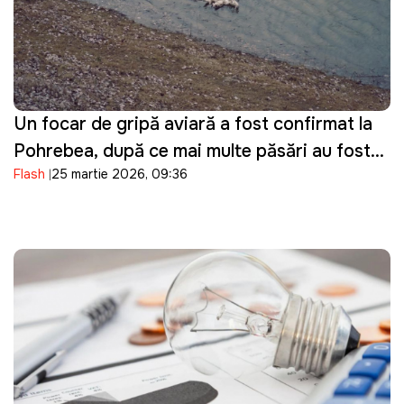
Un focar de gripă aviară a fost confirmat la
Pohrebea, după ce mai multe păsări au fost
Flash
25 martie 2026, 09:36
descoperite moarte pe Nistru