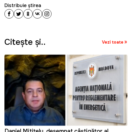
Distribuie știrea
Citeşte şi..
Vezi toate
Daniel Mititelu, desemnat câștigător al