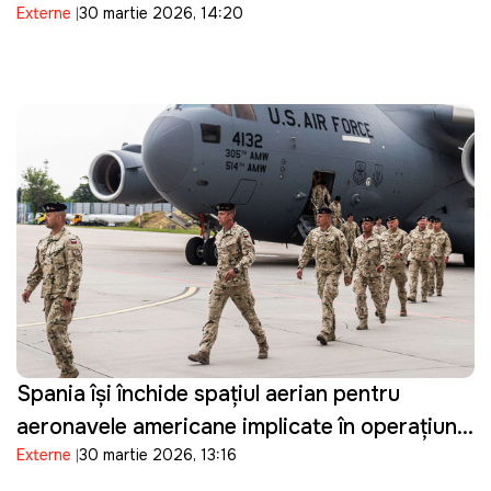
Externe
30 martie 2026, 14:20
Mijlociu: "Suntem pregătiți"
Spania își închide spațiul aerian pentru
aeronavele americane implicate în operațiuni
Externe
30 martie 2026, 13:16
militare împotriva Iranului și restricționează