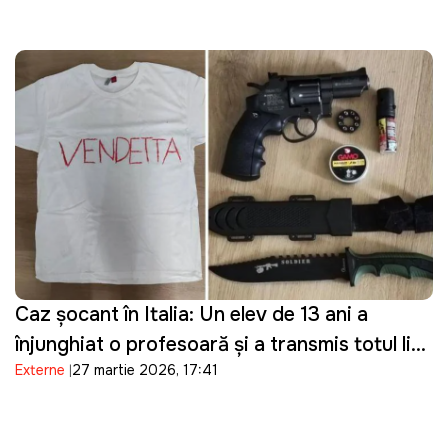
accesul la bazele sale militare
Caz șocant în Italia: Un elev de 13 ani a
înjunghiat o profesoară și a transmis totul live
Externe
27 martie 2026, 17:41
pe Telegram