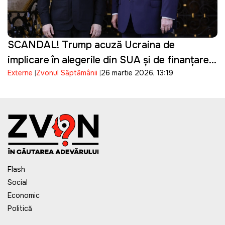
SCANDAL! Trump acuză Ucraina de
implicare în alegerile din SUA și de finanțarea
Externe
Zvonul Săptămânii
26 martie 2026, 13:19
campaniei lui Biden
Flash
Social
Economic
Politică