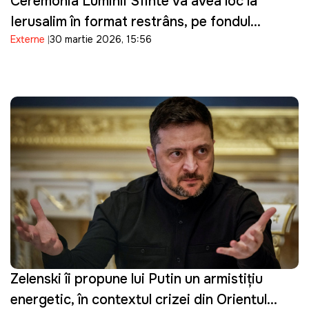
Ceremonia Luminii Sfinte va avea loc la
Ierusalim în format restrâns, pe fondul
Externe
30 martie 2026, 15:56
tensiunilor de securitate
Zelenski îi propune lui Putin un armistițiu
energetic, în contextul crizei din Orientul