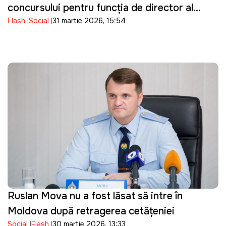
concursului pentru funcția de director al
Flash
Social
31 martie 2026, 15:54
ANRE
Ruslan Mova nu a fost lăsat să intre în
Moldova după retragerea cetățeniei
Social
Flash
30 martie 2026, 13:33