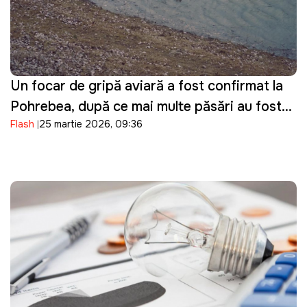
Un focar de gripă aviară a fost confirmat la
Pohrebea, după ce mai multe păsări au fost
Flash
25 martie 2026, 09:36
descoperite moarte pe Nistru