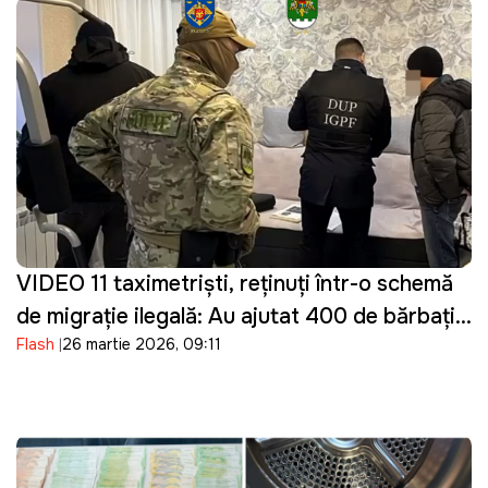
VIDEO 11 taximetriști, reținuți într-o schemă
de migrație ilegală: Au ajutat 400 de bărbați
Flash
26 martie 2026, 09:11
din Ucraina să intre ilegal în Moldova