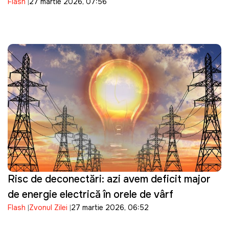
Flash
27 martie 2026, 07:56
Risc de deconectări: azi avem deficit major
de energie electrică în orele de vârf
Flash
Zvonul Zilei
27 martie 2026, 06:52