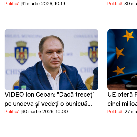
Politică
31 martie 2026, 10:19
Politică
30 ma
Republicii Moldova de o dronă
suplimenta
de tip Shahed: "O încălcare
prețurilor 
gravă"
VIDEO Ion Ceban: "Dacă treceți
UE oferă R
pe undeva și vedeți o bunicuță
cinci mili
Politică
30 martie 2026, 10:00
Politică
27 ma
care vinde flori de sezon,
reforma jus
cumpărați un buchet"
procesului