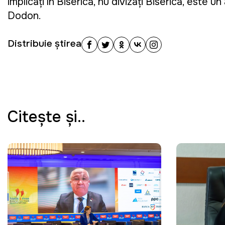
implicați în Biserică, nu divizați Biserica, este 
Dodon.
Distribuie știrea
Citeşte şi..