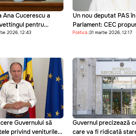
a Ana Cucerescu a
Un nou deputat PAS în
ettingul pentru
Parlament: CEC propu
rtie 2026, 12:43
Politică
31 martie 2026, 12:17
 judecător la CSJ
validarea mandatului Si
Bondarenco
cere Guvernului să
Guvernul precizează con
ele privind veniturile
care va fi ridicată sta