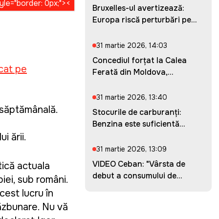
Bruxelles-ul avertizează:
Europa riscă perturbări pe...
31 martie 2026, 14:03
Concediul forțat la Calea
cat pe
Ferată din Moldova,
prelung...
31 martie 2026, 13:40
 săptămânală.
Stocurile de carburanți:
Benzina este suficientă
pent...
 țării.
31 martie 2026, 13:09
VIDEO Ceban: "Vârsta de
tică actuala
debut a consumului de
biei, sub români.
droguri...
cest lucru în
răzbunare. Nu vă