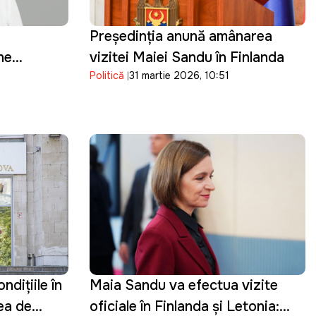
Președinția anunță amânarea
ne
vizitei Maiei Sandu în Finlanda
Politică
31 martie 2026, 10:51
lviei
dițiile în
Maia Sandu va efectua vizite
rea de
oficiale în Finlanda și Letonia: