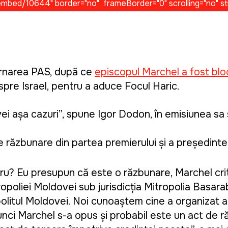
ernarea PAS, după ce
episcopul Marchel a fost blo
spre Israel, pentru a aduce Focul Haric.
ei așa cazuri”, spune Igor Dodon, în emisiunea sa
 răzbunare din partea premierului și a președintelui
ru? Eu presupun că este o răzbunare, Marchel cri
tropoliei Moldovei sub jurisdicția Mitropolia Basara
opolitul Moldovei. Noi cunoaștem cine a organizat a
nci Marchel s-a opus și probabil este un act de 