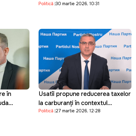
Politică
30 martie 2026, 10:31
ergetic
Discuțiile vor viza parcursul
european al Republicii Moldova
re în
Usatîi propune reducerea taxelor
auda
la carburanți în contextul
Politică
27 martie 2026, 12:28
au
scumpirilor:"Statul câștigă,
oamenii suferă"