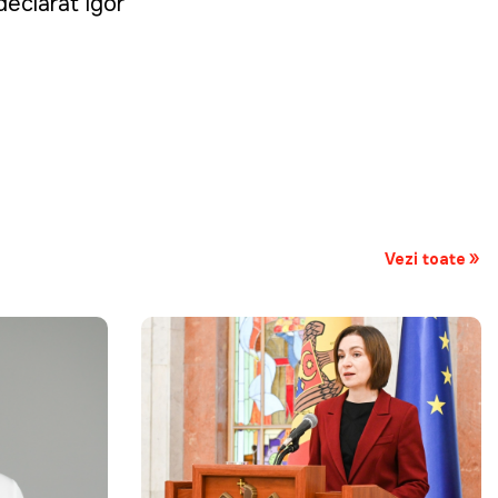
 declarat Igor
Vezi toate