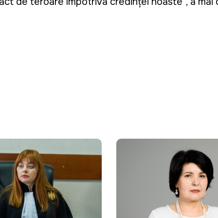
un act de teroare împotriva credinței noaste”, a mai