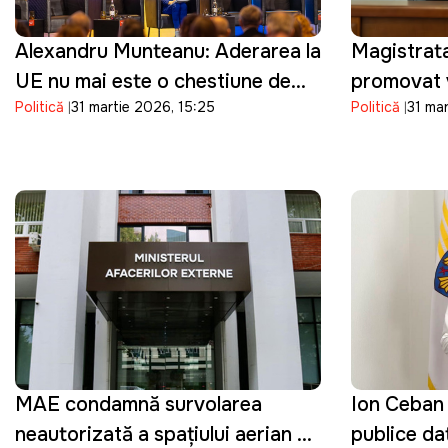
Alexandru Munteanu: Aderarea la
Magistrat
UE nu mai este o chestiune de
promovat v
Politică
31 martie 2026, 15:25
Politică
31 ma
"dacă", ci de "cât de repede"
funcția de
MAE condamnă survolarea
Ion Ceban 
neautorizată a spațiului aerian al
publice dat