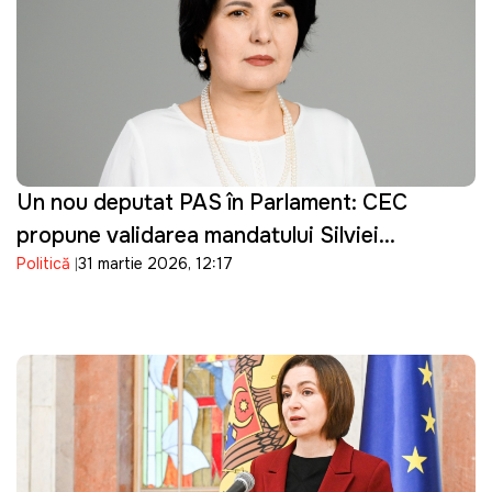
Un nou deputat PAS în Parlament: CEC
propune validarea mandatului Silviei
Politică
31 martie 2026, 12:17
Bondarenco