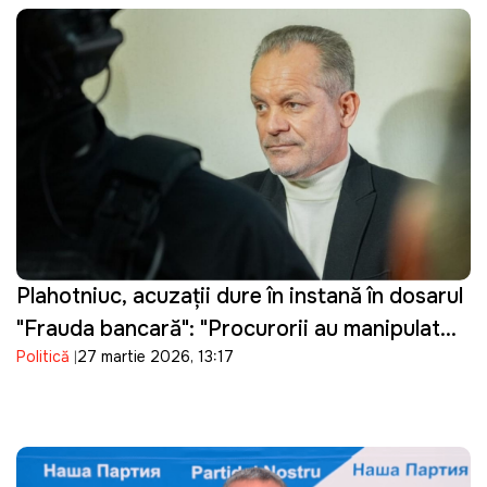
Plahotniuc, acuzații dure în instanță în dosarul
"Frauda bancară": "Procurorii au manipulat
Politică
27 martie 2026, 13:17
probele"