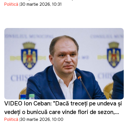
Politică
30 martie 2026, 10:31
parcursul european al Republicii Moldova
VIDEO Ion Ceban: "Dacă treceți pe undeva și
vedeți o bunicuță care vinde flori de sezon,
Politică
30 martie 2026, 10:00
cumpărați un buchet"