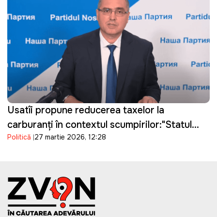
Usatîi propune reducerea taxelor la
carburanți în contextul scumpirilor:"Statul
Politică
27 martie 2026, 12:28
câștigă, oamenii suferă"