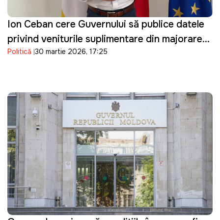
Ion Ceban cere Guvernului să publice datele
privind veniturile suplimentare din majorarea
Politică
30 martie 2026, 17:25
prețurilor la carburanți