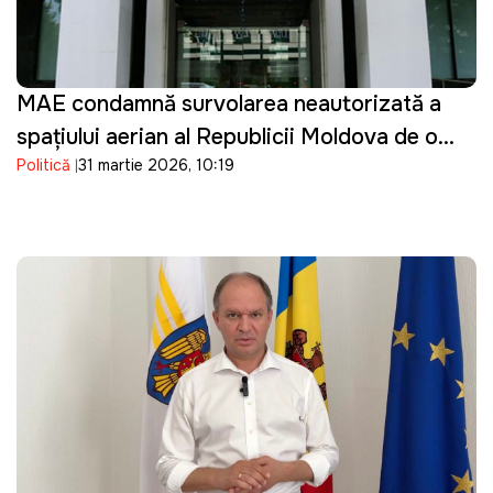
MAE condamnă survolarea neautorizată a
spațiului aerian al Republicii Moldova de o
Politică
31 martie 2026, 10:19
dronă de tip Shahed: "O încălcare gravă"