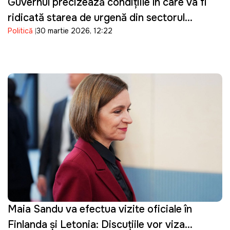
Guvernul precizează condițiile în care va fi
ridicată starea de urgență din sectorul
Politică
30 martie 2026, 12:22
energetic
Maia Sandu va efectua vizite oficiale în
Finlanda și Letonia: Discuțiile vor viza