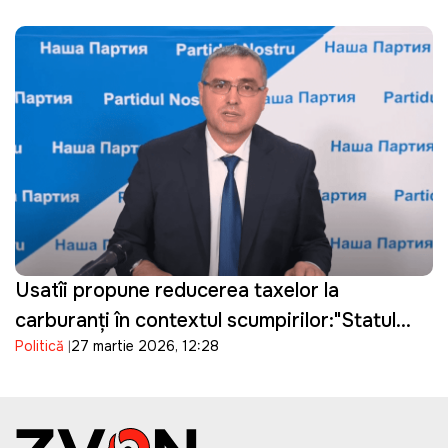
Usatîi propune reducerea taxelor la
carburanți în contextul scumpirilor:"Statul
Politică
27 martie 2026, 12:28
câștigă, oamenii suferă"