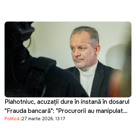
Plahotniuc, acuzații dure în instanță în dosarul
"Frauda bancară": "Procurorii au manipulat
Politică
27 martie 2026, 13:17
probele"