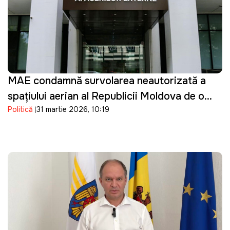
MAE condamnă survolarea neautorizată a
spațiului aerian al Republicii Moldova de o
Politică
31 martie 2026, 10:19
dronă de tip Shahed: "O încălcare gravă"