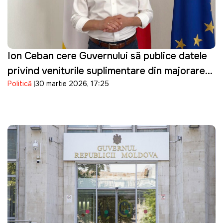
Ion Ceban cere Guvernului să publice datele
privind veniturile suplimentare din majorarea
Politică
30 martie 2026, 17:25
prețurilor la carburanți