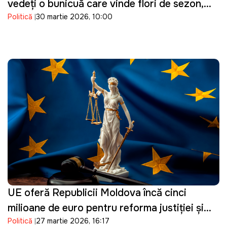
vedeți o bunicuță care vinde flori de sezon,
Politică
30 martie 2026, 10:00
cumpărați un buchet"
UE oferă Republicii Moldova încă cinci
milioane de euro pentru reforma justiției și
Politică
27 martie 2026, 16:17
consolidarea procesului de vetting