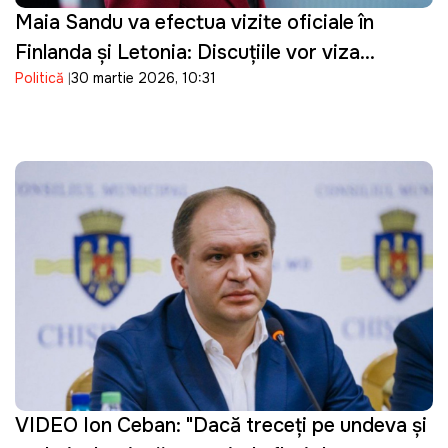
Maia Sandu va efectua vizite oficiale în
Finlanda și Letonia: Discuțiile vor viza
Politică
30 martie 2026, 10:31
parcursul european al Republicii Moldova
VIDEO Ion Ceban: "Dacă treceți pe undeva și