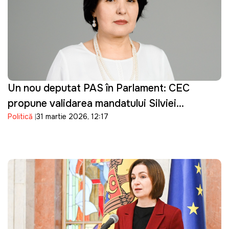
Un nou deputat PAS în Parlament: CEC
propune validarea mandatului Silviei
Politică
31 martie 2026, 12:17
Bondarenco