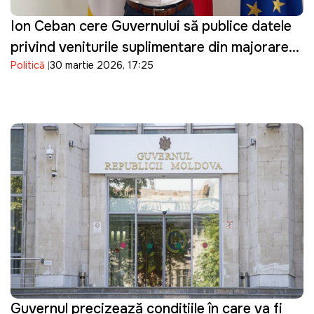
Ion Ceban cere Guvernului să publice datele
privind veniturile suplimentare din majorarea
Politică
30 martie 2026, 17:25
prețurilor la carburanți
Guvernul precizează condițiile în care va fi