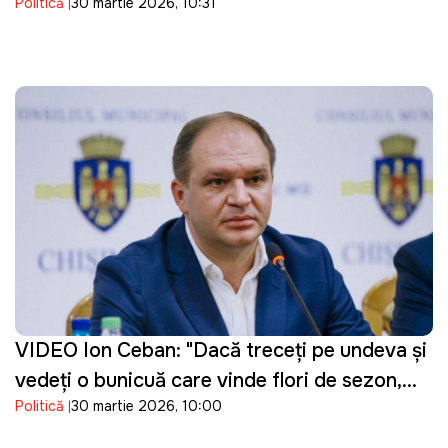
Politică
30 martie 2026, 10:31
parcursul european al Republicii Moldova
VIDEO Ion Ceban: "Dacă treceți pe undeva și
vedeți o bunicuță care vinde flori de sezon,
Politică
30 martie 2026, 10:00
cumpărați un buchet"