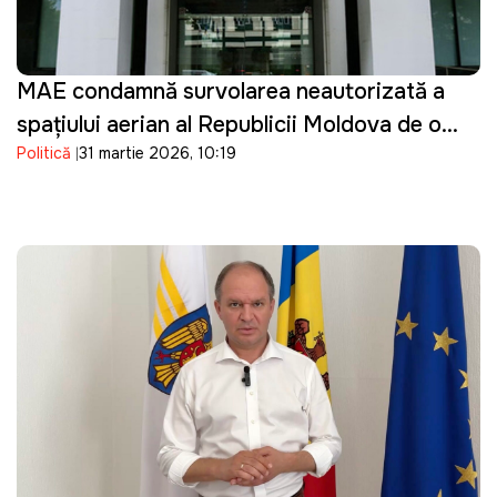
MAE condamnă survolarea neautorizată a
spațiului aerian al Republicii Moldova de o
Politică
31 martie 2026, 10:19
dronă de tip Shahed: "O încălcare gravă"