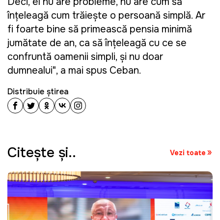
Deci, el nu are probleme, nu are cum să
înțeleagă cum trăiește o persoană simplă. Ar
fi foarte bine să primească pensia minimă
jumătate de an, ca să înțeleagă cu ce se
confruntă oamenii simpli, și nu doar
dumnealui", a mai spus Ceban.
Distribuie știrea
Citeşte şi..
Vezi toate