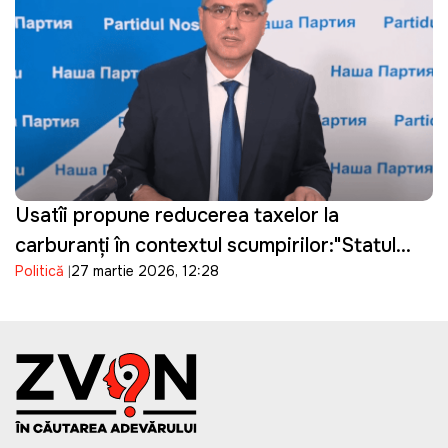
Usatîi propune reducerea taxelor la
carburanți în contextul scumpirilor:"Statul
Politică
27 martie 2026, 12:28
câștigă, oamenii suferă"