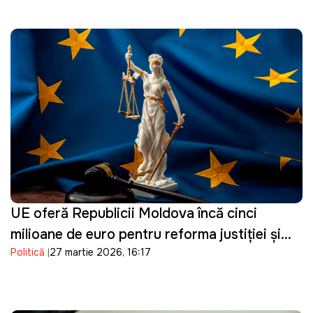
UE oferă Republicii Moldova încă cinci
milioane de euro pentru reforma justiției și
Politică
27 martie 2026, 16:17
consolidarea procesului de vetting