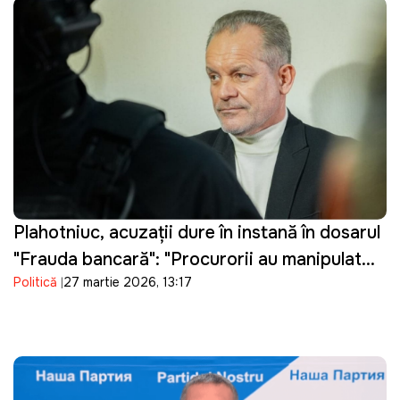
Plahotniuc, acuzații dure în instanță în dosarul
"Frauda bancară": "Procurorii au manipulat
Politică
27 martie 2026, 13:17
probele"