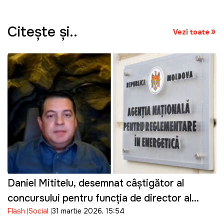
Citeşte şi..
Vezi toate
Daniel Mititelu, desemnat câștigător al
concursului pentru funcția de director al
Flash
Social
31 martie 2026, 15:54
ANRE