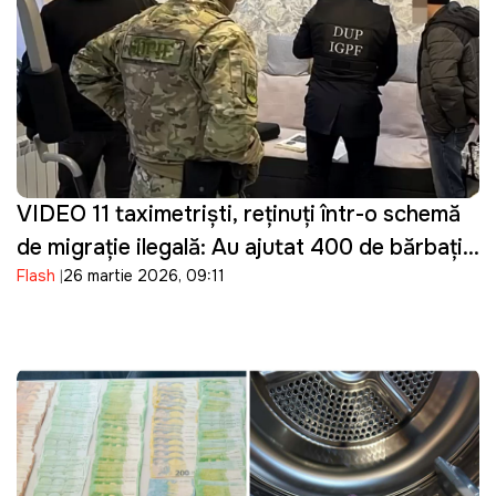
VIDEO 11 taximetriști, reținuți într-o schemă
de migrație ilegală: Au ajutat 400 de bărbați
Flash
26 martie 2026, 09:11
din Ucraina să intre ilegal în Moldova