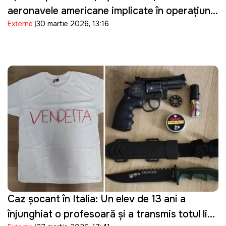
aeronavele americane implicate în operațiuni
Externe
30 martie 2026, 13:16
militare împotriva Iranului și restricționează
accesul la bazele sale militare
Caz șocant în Italia: Un elev de 13 ani a
înjunghiat o profesoară și a transmis totul live