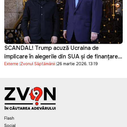
SCANDAL! Trump acuză Ucraina de
implicare în alegerile din SUA și de finanțarea
Externe
Zvonul Săptămânii
26 martie 2026, 13:19
campaniei lui Biden
Flash
Social