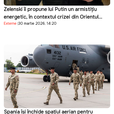
Zelenski îi propune lui Putin un armistițiu
energetic, în contextul crizei din Orientul
Externe
30 martie 2026, 14:20
Mijlociu: "Suntem pregătiți"
Spania își închide spațiul aerian pentru