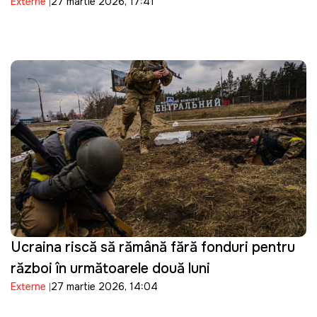
Externe
27 martie 2026, 17:41
pe Telegram
Ucraina riscă să rămână fără fonduri pentru
război în următoarele două luni
Externe
27 martie 2026, 14:04