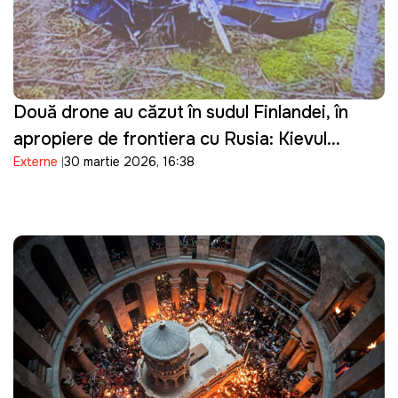
Două drone au căzut în sudul Finlandei, în
apropiere de frontiera cu Rusia: Kievul
Externe
30 martie 2026, 16:38
prezintă scuze