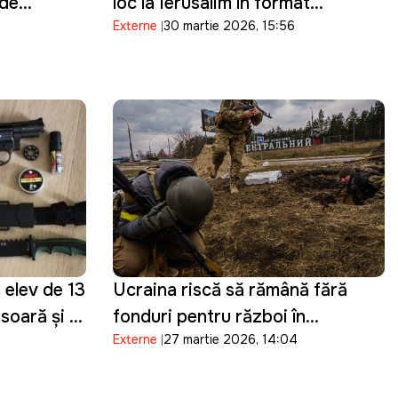
 de
loc la Ierusalim în format
Externe
30 martie 2026, 15:56
vul
restrâns, pe fondul tensiunilor de
securitate
n elev de 13
Ucraina riscă să rămână fără
esoară și a
fonduri pentru război în
Externe
27 martie 2026, 14:04
Telegram
următoarele două luni