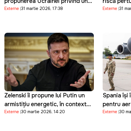
propunerea Ucrainei privind un
riscă pert
Externe
31 martie 2026, 17:38
Externe
31 ma
armistițiu de Paște
sectorul e
Zelenski îi propune lui Putin un
Spania își 
armistițiu energetic, în contextul
pentru ae
Externe
30 martie 2026, 14:20
Externe
30 ma
crizei din Orientul Mijlociu:
implicate î
"Suntem pregătiți"
împotriva I
restricțio