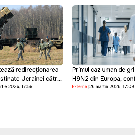
re
ează redirecționarea
Primul caz uman de gri
stinate Ucrainei către
H9N2 din Europa, conf
rtie 2026, 17:59
Externe
26 martie 2026, 17:09
jlociu
Italia