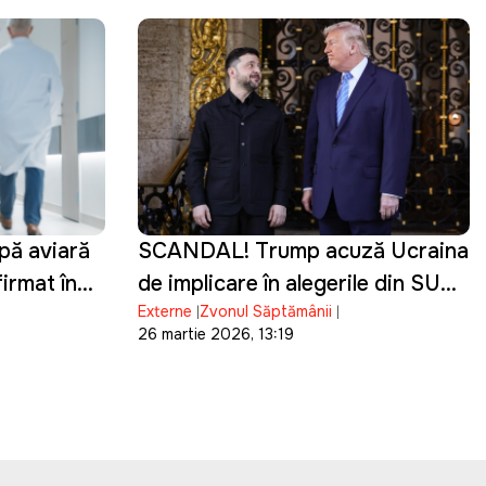
pă aviară
SCANDAL! Trump acuză Ucraina
irmat în
de implicare în alegerile din SUA
Externe
Zvonul Săptămânii
și de finanțarea campaniei lui
26 martie 2026, 13:19
Biden