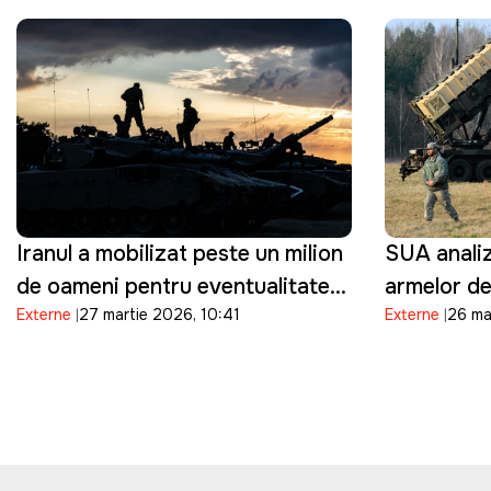
sale milita
Iranul a mobilizat peste un milion
SUA analiz
de oameni pentru eventualitatea
armelor de
Externe
27 martie 2026, 10:41
Externe
26 ma
în care Trump ordonă o invazie
Orientul Mi
terestră