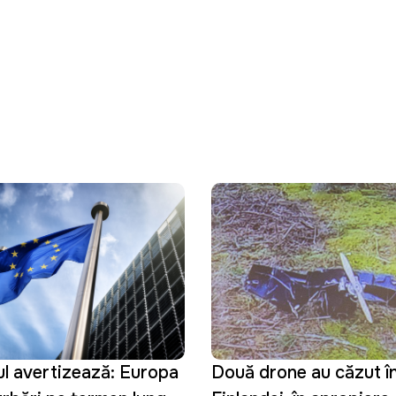
ul avertizează: Europa
Două drone au căzut în