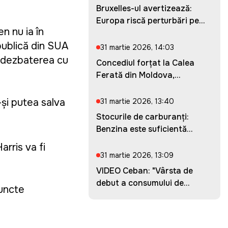
Bruxelles-ul avertizează:
Europa riscă perturbări pe...
n nu ia în
publică din SUA
31 martie 2026, 14:03
a dezbaterea cu
Concediul forțat la Calea
Ferată din Moldova,
prelung...
-și putea salva
31 martie 2026, 13:40
Stocurile de carburanți:
Benzina este suficientă
pent...
rris va fi
31 martie 2026, 13:09
VIDEO Ceban: "Vârsta de
debut a consumului de
puncte
droguri...