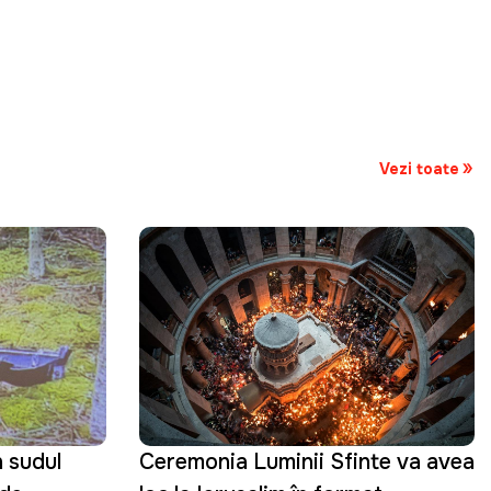
Vezi toate
 sudul
Ceremonia Luminii Sfinte va avea