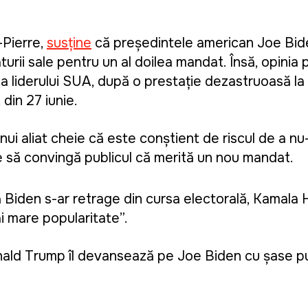
-Pierre
,
susține
că președintele american Joe Bide
rii sale pentru un al doilea mandat. Însă, opinia 
 a liderului SUA, după o prestație dezastruoasă l
din 27 iunie.
 unui aliat cheie că este conștient de riscul de a nu
le să convingă publicul că merită un nou mandat
.
 Biden s-ar retrage din cursa electorală, Kamala Ha
ai mare popularitate”.
Donald Trump îl devansează pe Joe Biden cu șase 