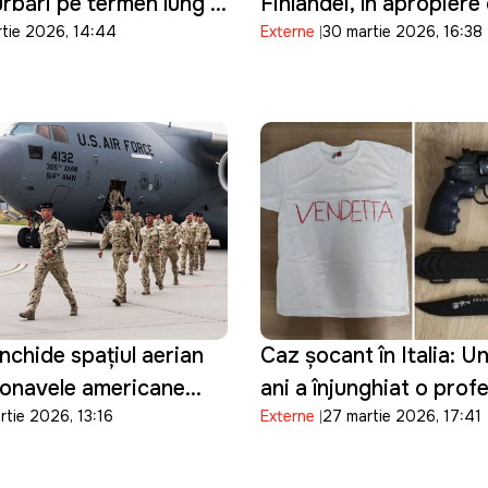
urbări pe termen lung în
Finlandei, în apropiere
rtie 2026, 14:44
Externe
30 martie 2026, 16:38
nergetic
frontiera cu Rusia: Kie
prezintă scuze
închide spațiul aerian
Caz șocant în Italia: U
ronavele americane
ani a înjunghiat o prof
rtie 2026, 13:16
Externe
27 martie 2026, 17:41
n operațiuni militare
transmis totul live pe 
ranului și
nează accesul la bazele