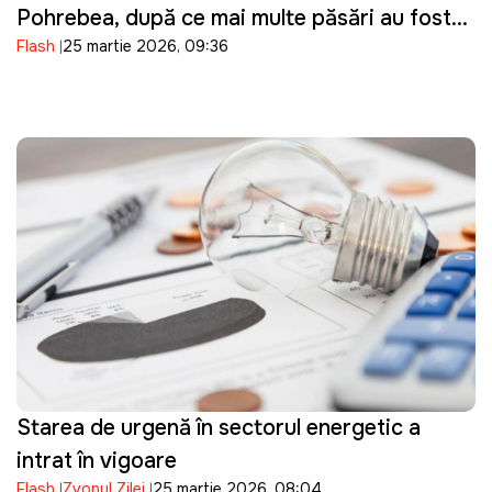
Pohrebea, după ce mai multe păsări au fost
Flash
25 martie 2026, 09:36
descoperite moarte pe Nistru
Starea de urgență în sectorul energetic a
intrat în vigoare
Flash
Zvonul Zilei
25 martie 2026, 08:04