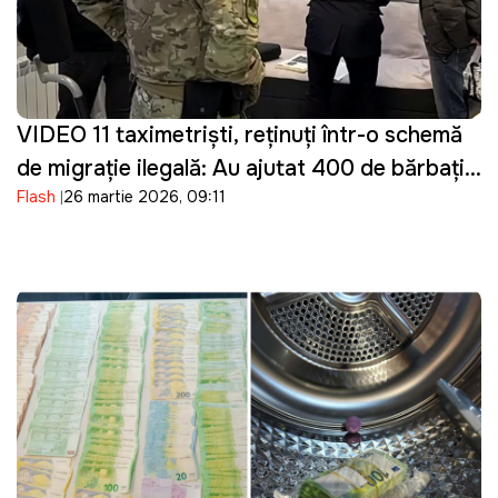
VIDEO 11 taximetriști, reținuți într-o schemă
de migrație ilegală: Au ajutat 400 de bărbați
Flash
26 martie 2026, 09:11
din Ucraina să intre ilegal în Moldova